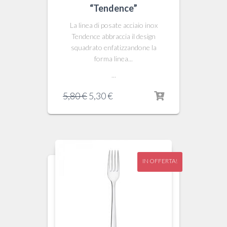
“Tendence”
La linea di posate acciaio inox
Tendence abbraccia il design
squadrato enfatizzandone la
forma linea...
...
Il
Il
5,80
€
5,30
€
prezzo
prezzo
originale
attuale
era:
è:
5,80 €.
5,30 €.
IN OFFERTA!