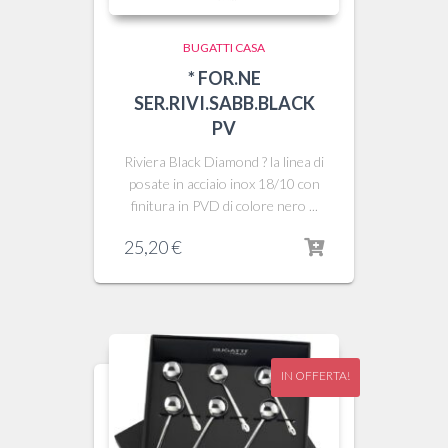
BUGATTI CASA
* FOR.NE
SER.RIVI.SABB.BLACK
PV
Riviera Black Diamond ? la linea di
posate in acciaio inox 18/10 con
finitura in PVD di colore nero ...
25,20
€
IN OFFERTA!