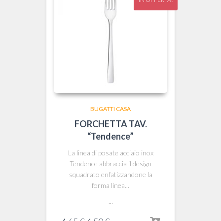
BUGATTI CASA
FORCHETTA TAV.
“Tendence”
La linea di posate acciaio inox
Tendence abbraccia il design
squadrato enfatizzandone la
forma linea...
...
Il
Il