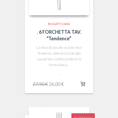
BUGATTI CASA
. 6 FORCHETTA TAV.
“Tendence”
La linea di posate acciaio inox
Tendence abbraccia il design
squadrato enfatizzandone la
forma linea...
...
Il
Il
27,90
€
26,00
€
prezzo
prezzo
originale
attuale
era:
è:
27,90 €.
26,00 €.
IN OFFERTA!