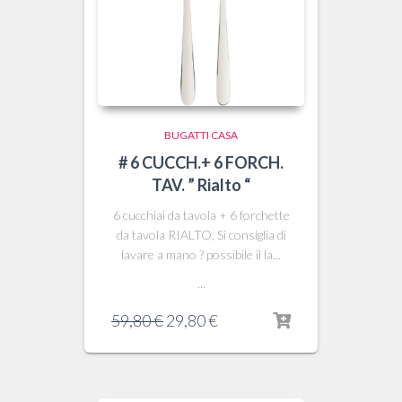
BUGATTI CASA
# 6 CUCCH.+ 6 FORCH.
TAV. ” Rialto “
6 cucchiai da tavola + 6 forchette
da tavola RIALTO, Si consiglia di
lavare a mano ? possibile il la...
...
Il
Il
59,80
€
29,80
€
prezzo
prezzo
originale
attuale
era:
è:
59,80 €.
29,80 €.