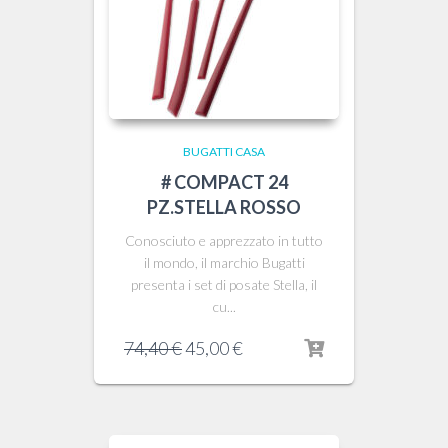
BUGATTI CASA
# COMPACT 24
PZ.STELLA ROSSO
Conosciuto e apprezzato in tutto
il mondo, il marchio Bugatti
presenta i set di posate Stella, il
cu...
Il
Il
74,40
€
45,00
€
prezzo
prezzo
originale
attuale
era:
è:
74,40 €.
45,00 €.