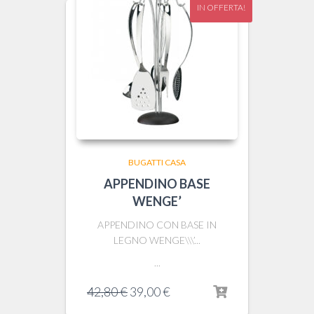
IN OFFERTA!
BUGATTI CASA
APPENDINO BASE
WENGE’
APPENDINO CON BASE IN
LEGNO WENGE\\\’...
...
Il
Il
42,80
€
39,00
€
prezzo
prezzo