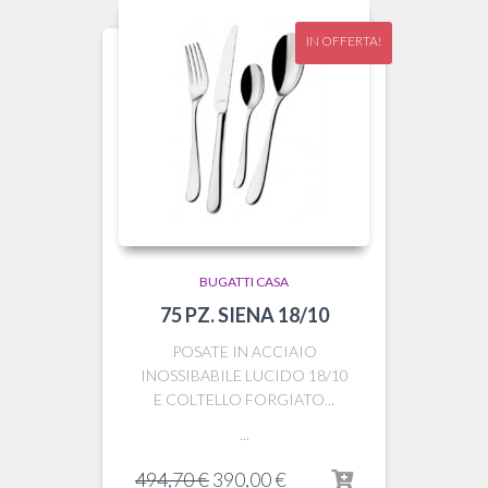
IN OFFERTA!
BUGATTI CASA
75 PZ. SIENA 18/10
POSATE IN ACCIAIO
INOSSIBABILE LUCIDO 18/10
E COLTELLO FORGIATO...
...
Il
Il
494,70
€
390,00
€