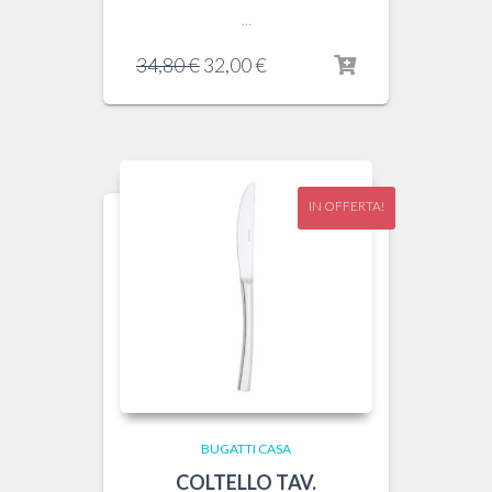
...
Il
Il
34,80
€
32,00
€
prezzo
prezzo
originale
attuale
era:
è:
34,80 €.
32,00 €.
IN OFFERTA!
BUGATTI CASA
COLTELLO TAV.