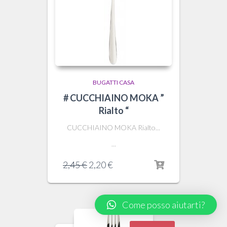
BUGATTI CASA
# CUCCHIAINO MOKA ”
Rialto “
CUCCHIAINO MOKA Rialto...
...
Il
Il
2,45
€
2,20
€
prezzo
prezzo
originale
attuale
era:
è:
Come posso aiutarti?
2,45 €.
2,20 €.