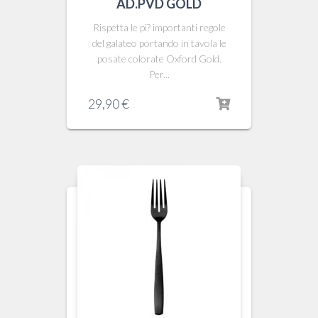
AD.PVD GOLD
Rispetta le pi? importanti regole
del galateo portando in tavola le
posate colorate Oxford Gold.
Per...
29,90
€