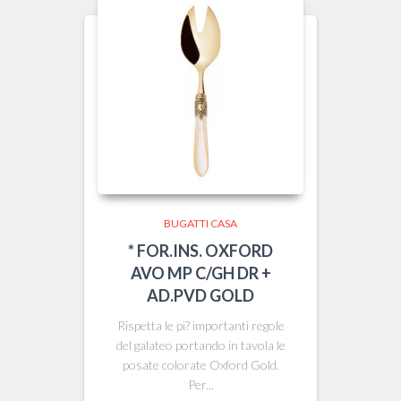
BUGATTI CASA
* FOR.INS. OXFORD
AVO MP C/GH DR +
AD.PVD GOLD
Rispetta le pi? importanti regole
del galateo portando in tavola le
posate colorate Oxford Gold.
Per...