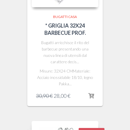
BUGATTI CASA
* GRIGLIA 32X24
BARBECUE PROF.
Bugatti arricchisce il rito del
barbecue presentando una
nuova linea di utensili dal
carattere decis...
Misure: 32X24 CMMateriale:
Acciaio inossidabile 18/10, legno
Pakka...
Il
Il
30,90
€
28,00
€
prezzo
prezzo
originale
attuale
era:
è:
30,90 €.
28,00 €.