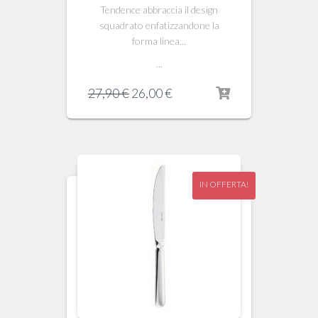
Tendence abbraccia il design
squadrato enfatizzandone la
forma linea...
...
Il
Il
27,90
€
26,00
€
prezzo
prezzo
originale
attuale
era:
è:
27,90 €.
26,00 €.
IN OFFERTA!