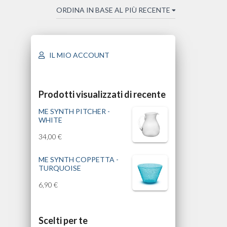
IL MIO ACCOUNT
Prodotti visualizzati di recente
ME SYNTH PITCHER -
WHITE
34,00
€
ME SYNTH COPPETTA -
TURQUOISE
6,90
€
Scelti per te