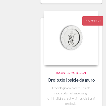
originale
attuale
era:
è:
112,00 €.
98,00 €.
IN OFFERTA!
INCANTESIMO DESIGN
Orologio Ipsicle da muro
L?orologio da parete Ipsicle
racchiude nel suo design
originalit? e creativit?. Ipsicle ? un?
orologi...