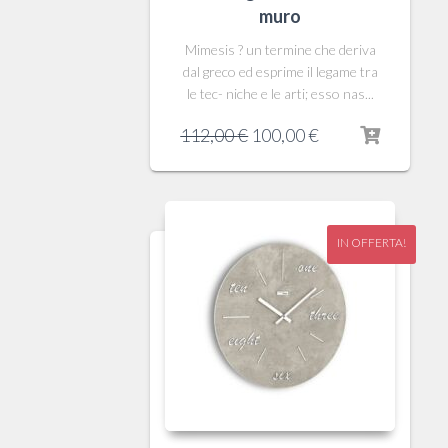
muro
Mimesis ? un termine che deriva
dal greco ed esprime il legame tra
le tec- niche e le arti; esso nas...
Il
Il
112,00
€
100,00
€
prezzo
prezzo
originale
attuale
era:
è:
112,00 €.
100,00 €.
IN OFFERTA!