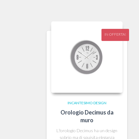
IN OFFERTA!
INCANTESIMO DESIGN
Orologio Decimus da
muro
L?orologio Decimus ha un design
sobrio ma di squisita eleganza