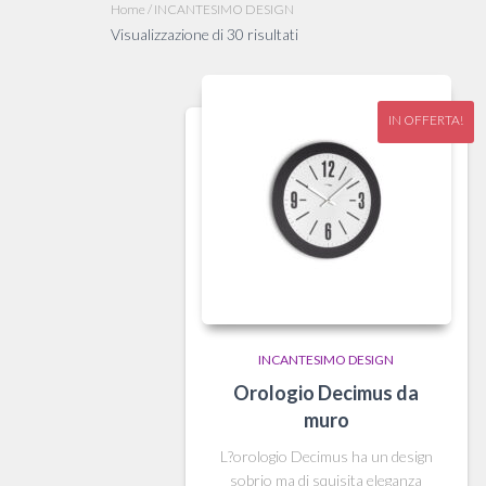
Home
/ INCANTESIMO DESIGN
Ordina
Visualizzazione di 30 risultati
in
base
al
IN OFFERTA!
più
recente
INCANTESIMO DESIGN
Orologio Decimus da
muro
L?orologio Decimus ha un design
sobrio ma di squisita eleganza