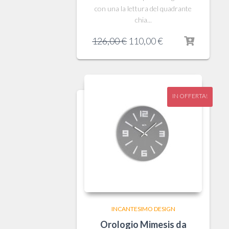
con una la lettura del quadrante
chia...
Il
Il
126,00
€
110,00
€
prezzo
prezzo
originale
attuale
era:
è:
126,00 €.
110,00 €.
IN OFFERTA!
INCANTESIMO DESIGN
Orologio Mimesis da