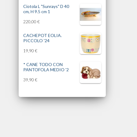
Ciotola L "Sunrays" D 40
cm, H 9.5 cm 1
220,00
€
CACHEPOT EOLIA.
PICCOLO '24
19,90
€
* CANE TODO CON
PANTOFOLA MEDIO '2
39,90
€