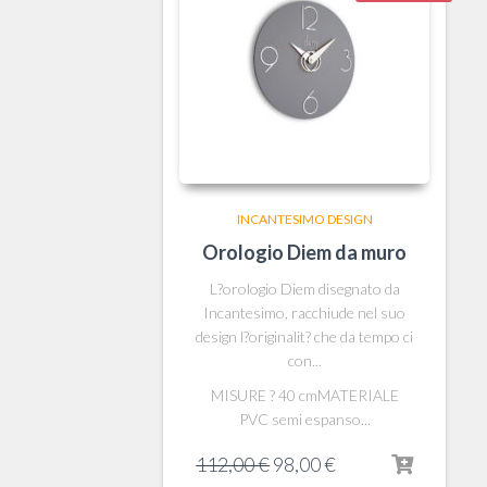
INCANTESIMO DESIGN
Orologio Diem da muro
L?orologio Diem disegnato da
Incantesimo, racchiude nel suo
design l?originalit? che da tempo ci
con...
MISURE ? 40 cmMATERIALE
PVC semi espanso...
Il
Il
112,00
€
98,00
€
prezzo
prezzo