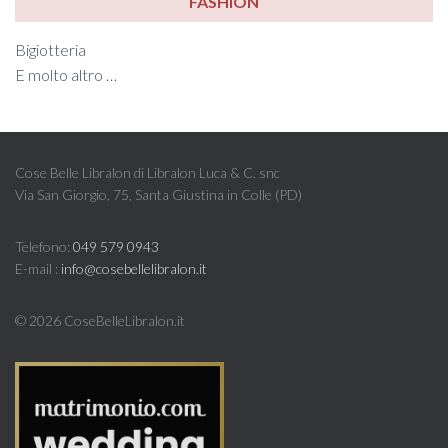
FASHION
Bigiotteria
E molto altro …
Cose Belle Libralon di Libralon Luca & C. snc
Via San Giorgio, 75, Santa Giustina in Colle (PD)
Telefono:
049 579 0943
E-mail :
info@cosebellelibralon.it
©
2026 CoseBelleLibralon.it