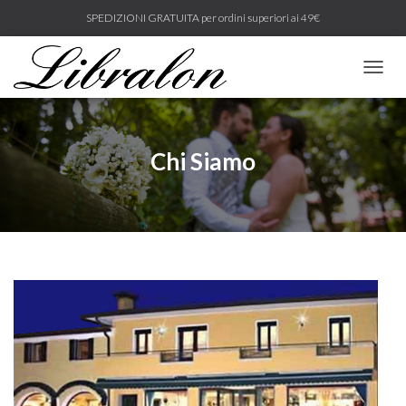
SPEDIZIONI GRATUITA per ordini superiori ai 49€
N
A
V
I
G
Chi Siamo
A
Z
I
O
N
E
T
O
G
G
L
E