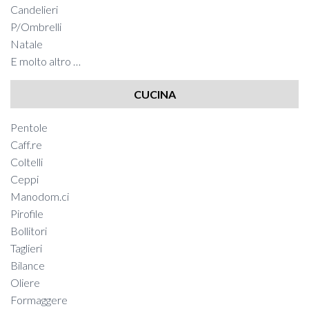
Candelieri
P/Ombrelli
Natale
E molto altro …
CUCINA
Pentole
Caff.re
Coltelli
Ceppi
Manodom.ci
Pirofile
Bollitori
Taglieri
Bilance
Oliere
Formaggere