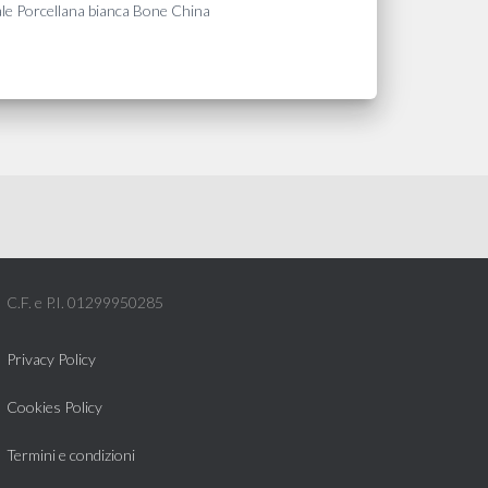
riale Porcellana bianca Bone China
C.F. e P.I. 01299950285
Privacy Policy
Cookies Policy
Termini e condizioni