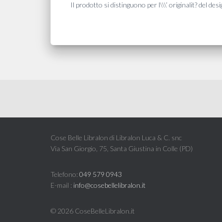
Il prodotto si distinguono per l\\\’ originalit? del 
Cose Belle Libralon di Libralon Luca & C. snc
Via San Giorgio, 75, Santa Giustina in Colle (PD)
Telefono:
049 579 0943
E-mail :
info@cosebellelibralon.it
©
2026 CoseBelleLibralon.it