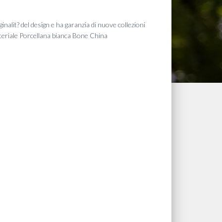
o
iginalit? del design e ha garanzia di nuove collezioni
e
teriale Porcellana bianca Bone China
€.