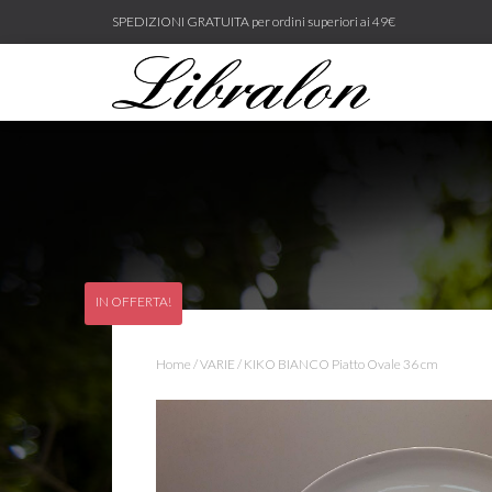
SPEDIZIONI GRATUITA per ordini superiori ai 49€
IN OFFERTA!
Home
/
VARIE
/ KIKO BIANCO Piatto Ovale 36 cm