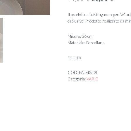
prezzo
prezz
Il prodotto si distinguono per l\\\’ or
originale
attual
esclusive. Prodotto realizzato da ma
era:
è:
Misure: 36 cm
71,80 €.
65,00 
Materiale: Porcellana
Esaurito
COD:
FAD48420
Categoria:
VARIE