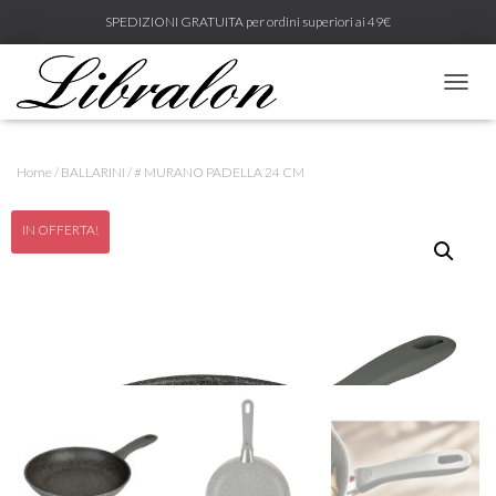
SPEDIZIONI GRATUITA per ordini superiori ai 49€
N
A
V
I
Home
/
BALLARINI
/ # MURANO PADELLA 24 CM
G
A
Z
IN OFFERTA!
I
O
N
E
T
O
G
G
L
E