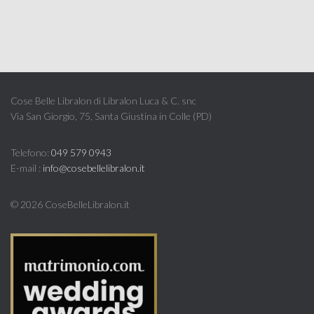
Cose Belle Libralon di Libralon Luca & C. snc
Via San Giorgio, 75, Santa Giustina in Colle (PD)
Telefono:
049 579 0943
E-mail :
info@cosebellelibralon.it
©
2026 CoseBelleLibralon.it