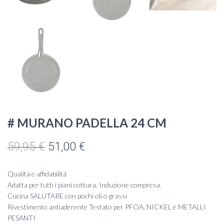
# MURANO PADELLA 24 CM
Il
Il
59,95
€
51,00
€
prezzo
prezzo
Qualità e affidabilità
originale
attuale
Adatta per tutti i piani cottura, Induzione compresa.
Cucina SALUTARE con pochi oli o grassi
era:
è:
Rivestimento antiaderente Testato per PFOA, NICKEL e METALLI
PESANTI
59,95 €.
51,00 €.