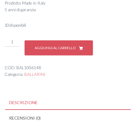
Prodotto Made in Italy
5 anni di garanzia
10 disponibili
#
MURANO
AGGIUNGI AL CARRELLO
PADELLA
24
CM
COD:
BAL1006148
quantità
Categoria:
BALLARINI
DESCRIZIONE
RECENSIONI (0)