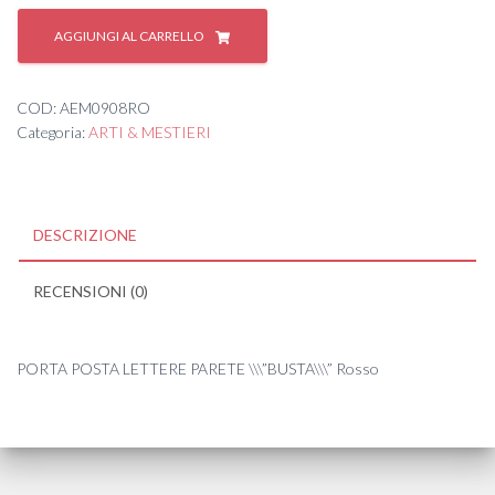
P/LETTERE
BUSTA
AGGIUNGI AL CARRELLO
DA
PARETE
ROSSO
COD:
AEM0908RO
quantità
Categoria:
ARTI & MESTIERI
DESCRIZIONE
RECENSIONI (0)
PORTA POSTA LETTERE PARETE \\\”BUSTA\\\” Rosso