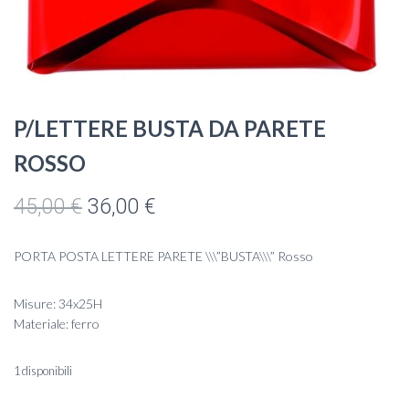
P/LETTERE BUSTA DA PARETE
ROSSO
Il
Il
45,00
€
36,00
€
prezzo
prezzo
PORTA POSTA LETTERE PARETE \\\”BUSTA\\\” Rosso
originale
attuale
era:
è:
Misure: 34x25H
Materiale: ferro
45,00 €.
36,00 €.
1 disponibili