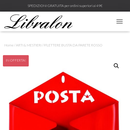
SPEDIZIONI GRATUITA per ordini superiori ai 49€
N
A
V
I
Home
/
ARTI & MESTIERI
/ P/LETTERE BUSTA DA PARETE ROSSO
G
A
Z
IN OFFERTA!
I
O
N
E
T
O
G
G
L
E