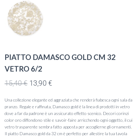
PIATTO DAMASCO GOLD CM 32
VETRO 6/2
Il
Il
15,40
€
13,90
€
prezzo
prezzo
Una collezione elegante ed aggraziata che renderà fiabesca ogni sala da
originale
attuale
pranzo. Regale e raffinata, Damasco gold è la linea di prodotti in vetro
dove a far da padrone è un assicurato effetto scenico. Decori corinzi
era:
è:
color oro diffondono stile e savoir-faire arricchendo ogni oggetto, il cui
vetro trasparente sembra fatto apposta per accoglierne gli ornamenti.
15,40 €.
13,90 €.
Il piatto Damasco gold da 32 cm è perfetto per allestire la tua tavola