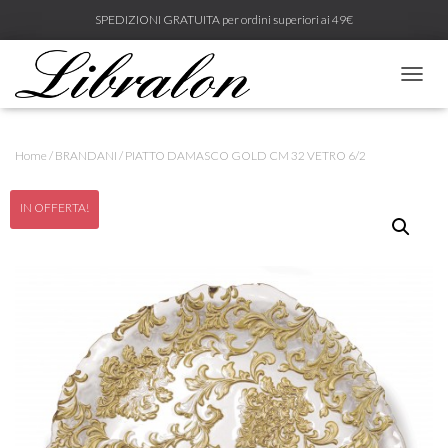
SPEDIZIONI GRATUITA per ordini superiori ai 49€
N
A
V
I
Home
/
BRANDANI
/ PIATTO DAMASCO GOLD CM 32 VETRO 6/2
G
A
Z
IN OFFERTA!
I
O
N
E
T
O
G
G
L
E