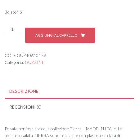
3 disponibili
#
POSATA
AGGIUNGI AL CARRELLO
INSALATA
'TIERRA'
4
COD:
GUZ10610179
quantità
Categoria:
GUZZINI
DESCRIZIONE
RECENSIONI (0)
Posate per insalata della collezione Tierra – MADE IN ITALY. Le
posate insalata TIERRA sono realizzate con plastica riciclata di