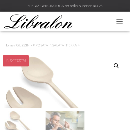
SPEDIZIONI GRATUITA per ordini superiori ai 49€
N
A
V
I
Home
/
GUZZINI
/ # POSATA INSALATA ‘TIERRA’ 4
G
A
Z
IN OFFERTA!
I
O
N
E
T
O
G
G
L
E