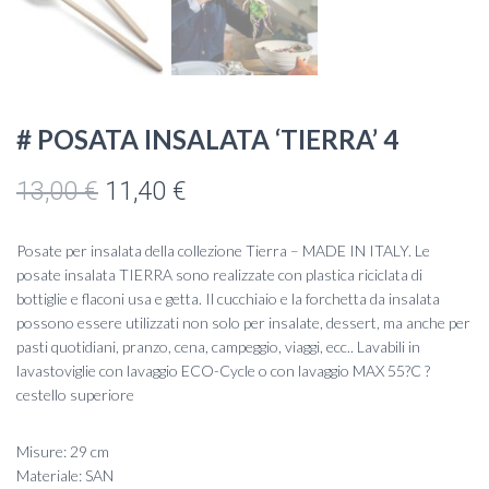
# POSATA INSALATA ‘TIERRA’ 4
Il
Il
13,00
€
11,40
€
prezzo
prezzo
Posate per insalata della collezione Tierra – MADE IN ITALY. Le
originale
attuale
posate insalata TIERRA sono realizzate con plastica riciclata di
bottiglie e flaconi usa e getta. Il cucchiaio e la forchetta da insalata
era:
è:
possono essere utilizzati non solo per insalate, dessert, ma anche per
pasti quotidiani, pranzo, cena, campeggio, viaggi, ecc.. Lavabili in
13,00 €.
11,40 €.
lavastoviglie con lavaggio ECO-Cycle o con lavaggio MAX 55?C ?
cestello superiore
Misure: 29 cm
Materiale: SAN