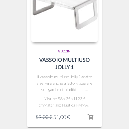
GUZZINI
VASSOIO MULTIUSO
JOLLY 1
Il vassoio multiuso Jolly ? adatto
a servire anche a letto grazie alle
sua gambe richiudibili. Il pi...
Misure: 58 x 35 x H 23,5
cmMateriale: Plastica PMMA...
Il
Il
59,00
€
51,00
€
prezzo
prezzo
originale
attuale