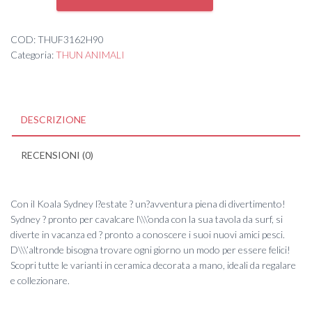
GIOCOSO
CON
TAVOLA
COD:
THUF3162H90
DA
Categoria:
THUN ANIMALI
SURF
'22
quantità
DESCRIZIONE
RECENSIONI (0)
Con il Koala Sydney l?estate ? un?avventura piena di divertimento!
Sydney ? pronto per cavalcare l\\\’onda con la sua tavola da surf, si
diverte in vacanza ed ? pronto a conoscere i suoi nuovi amici pesci.
D\\\’altronde bisogna trovare ogni giorno un modo per essere felici!
Scopri tutte le varianti in ceramica decorata a mano, ideali da regalare
e collezionare.