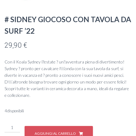
# SIDNEY GIOCOSO CON TAVOLA DA
SURF ’22
29,90
€
Con il Koala Sydney l?estate ? un?avventura piena di divertimento!
Sydney ? pronto per cavalcare l\\\’onda con la sua tavola da surf, si
diverte in vacanza ed ? pronto a conoscere i suoi nuovi amici pesci.
D\\\’altronde bisogna trovare ogni giorno un modo per essere felici!
Scopri tutte le varianti in ceramica decorata a mano, ideali da regalare
e collezionare.
4 disponibili
#
SIDNEY
AGGIUNGI AL CARRELLO