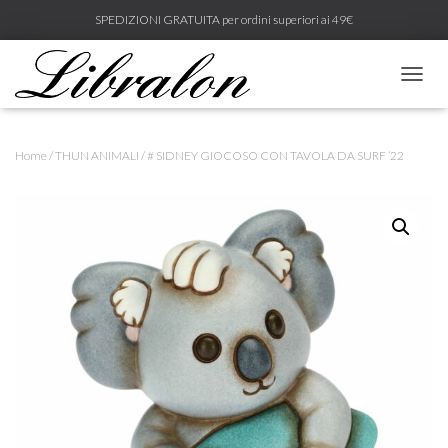
SPEDIZIONI GRATUITA per ordini superiori ai 49€
N
A
V
I
Home
/
THUN ANIMALI
/ # SIDNEY GIOCOSO CON TAVOLA DA SURF ’22
G
A
Z
I
O
N
E
T
O
G
G
L
E