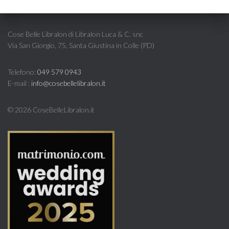
Cose Belle Libralon di Libralon Luca & C. snc
Via San Giorgio, 75, Santa Giustina in Colle (PD)
Telefono:
049 579 0943
E-mail :
info@cosebellelibralon.it
©
2026 CoseBelleLibralon.it