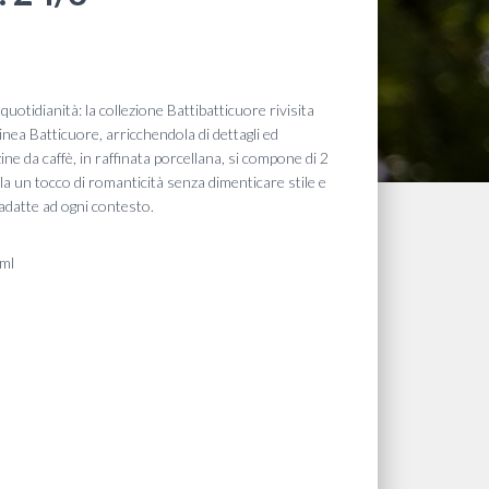
a quotidianità: la collezione Battibatticuore rivisita
inea Batticuore, arricchendola di dettagli ed
zzine da caffè, in raffinata porcellana, si compone di 2
ola un tocco di romanticità senza dimenticare stile e
 adatte ad ogni contesto.
 ml