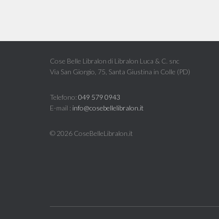
Cose Belle Libralon di Libralon Luca & C. snc
Via San Giorgio, 75, Santa Giustina in Colle (PD)
Telefono:
049 579 0943
E-mail :
info@cosebellelibralon.it
©
2026 CoseBelleLibralon.it