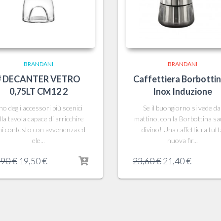
BRANDANI
BRANDANI
# DECANTER VETRO
Caffettiera Borbottin
0,75LT CM12 2
Inox Induzione
o degli accessori più scenici
Se il buongiorno si vede da
lla tavola capace di arricchire
mattino, con la Borbottina s
ni contesto con avvenenza ed
divino! Una caffettiera tutt
ele...
nuova fir...
Il
Il
Il
Il
,90
€
19,50
€
23,60
€
21,40
€
prezzo
prezzo
prezzo
prezzo
originale
attuale
originale
attuale
era:
è:
era:
è:
21,90 €.
19,50 €.
23,60 €.
21,40 €