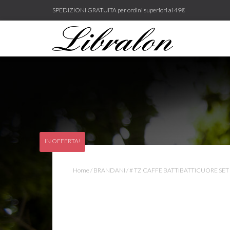
SPEDIZIONI GRATUITA per ordini superiori ai 49€
IN OFFERTA!
Home
/
BRANDANI
/ # TZ CAFFE BATTIBATTICUORE SET 