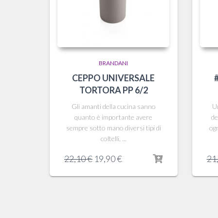
BRANDANI
CEPPO UNIVERSALE
TORTORA PP 6/2
Gli amanti della cucina sanno
Un
quanto è importante avere
de
sempre sotto mano diversi tipi di
og
coltelli, ...
Il
Il
22,10
€
19,90
€
21
prezzo
prezzo
originale
attuale
era:
è:
22,10 €.
19,90 €.