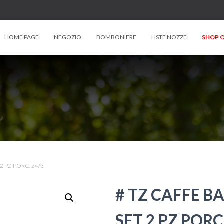
HOME PAGE
NEGOZIO
BOMBONIERE
LISTE NOZZE
SHOP O
2 PZ PORC. 24/3
# TZ CAFFE B
SET 2 PZ PORC