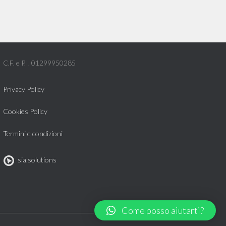
C.F. e P.I. 01299950285
Privacy Policy
Cookies Policy
Termini e condizioni
sia.solutions
Come posso aiutarti?