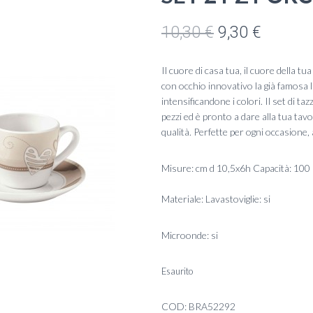
Il
Il
10,30
€
9,30
€
prezzo
prezzo
Il cuore di casa tua, il cuore della tu
originale
attuale
con occhio innovativo la già famosa l
intensificandone i colori. Il set di ta
era:
è:
pezzi ed è pronto a dare alla tua tav
qualità. Perfette per ogni occasione,
10,30 €.
9,30 €.
Misure: cm d 10,5x6h Capacità: 100
Materiale: Lavastoviglie: si
Microonde: si
Esaurito
COD:
BRA52292