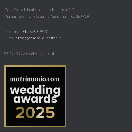
94,00 €.
79,00 €.
Cose Belle Libralon di Libralon Luca & C. snc
Via San Giorgio, 75, Santa Giustina in Colle (PD)
Telefono:
049 579 0943
E-mail :
info@cosebellelibralon.it
©
2026 CoseBelleLibralon.it