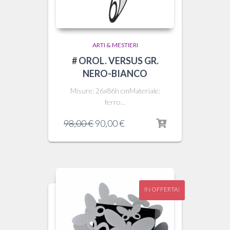
ARTI & MESTIERI
# OROL. VERSUS GR.
NERO-BIANCO
Misure: 26x86h cmMateriale:
ferro...
Il
Il
98,00
€
90,00
€
prezzo
prezzo
originale
attuale
era:
è:
98,00 €.
90,00 €.
IN OFFERTA!