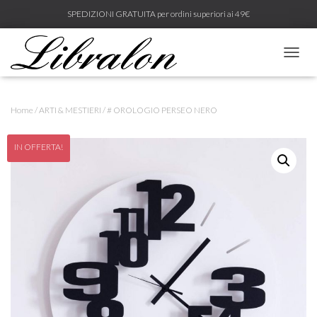
SPEDIZIONI GRATUITA per ordini superiori ai 49€
N
A
V
I
Home
/
ARTI & MESTIERI
/ # OROLOGIO PERSEO NERO
G
A
Z
IN OFFERTA!
I
O
N
E
T
O
G
G
L
E