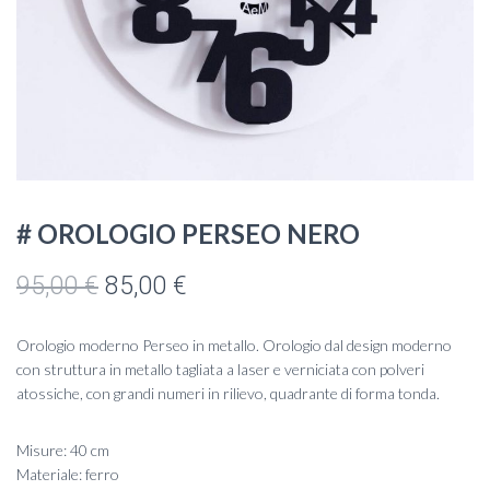
# OROLOGIO PERSEO NERO
Il
Il
95,00
€
85,00
€
prezzo
prezzo
Orologio moderno Perseo in metallo. Orologio dal design moderno
originale
attuale
con struttura in metallo tagliata a laser e verniciata con polveri
atossiche, con grandi numeri in rilievo, quadrante di forma tonda.
era:
è:
95,00 €.
85,00 €.
Misure: 40 cm
Materiale: ferro