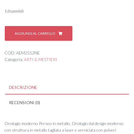
1 disponibili
#
OROLOGIO
AGGIUNGI AL CARRELLO
PERSEO
NERO
quantità
COD:
AEM2552NE
Categoria:
ARTI & MESTIERI
DESCRIZIONE
RECENSIONI (0)
Orologio moderno Perseo in metallo. Orologio dal design moderno
con struttura in metallo tagliata a laser e verniciata con polveri