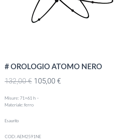
# OROLOGIO ATOMO NERO
Il
Il
132,00
€
105,00
€
prezzo
prezzo
Misure: 71×61 h –
originale
attuale
Materiale: ferro
era:
è:
Esaurito
132,00 €.
105,00 €.
COD:
AEM2591NE