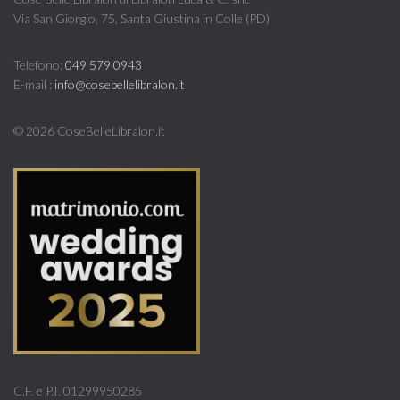
Via San Giorgio, 75, Santa Giustina in Colle (PD)
Telefono:
049 579 0943
E-mail :
info@cosebellelibralon.it
©
2026 CoseBelleLibralon.it
C.F. e P.I. 01299950285