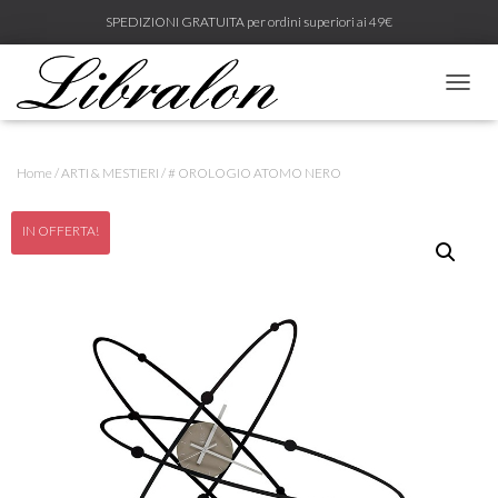
SPEDIZIONI GRATUITA per ordini superiori ai 49€
N
A
V
I
Home
/
ARTI & MESTIERI
/ # OROLOGIO ATOMO NERO
G
A
Z
IN OFFERTA!
I
O
N
E
T
O
G
G
L
E