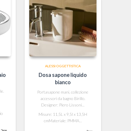
ALESSI OGGETTISTICA
aio
Dosa sapone liquido
bianco
n
le.
Portasapone mani, collezione
accessori da bagno Birillo.
Designer: Piero Lissoni...
io
Misure: 11,5L x 9,5l x 13,5H
cmMateriale: PMMA...