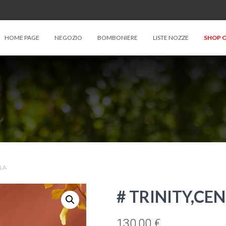
HOME PAGE
NEGOZIO
BOMBONIERE
LISTE NOZZE
SHOP O
OLA
# TRINITY,C
130,00
€