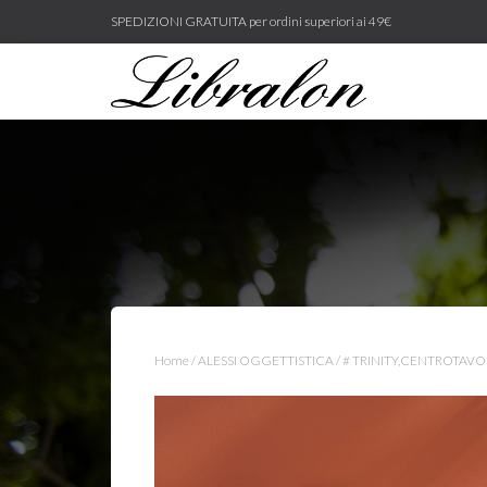
SPEDIZIONI GRATUITA per ordini superiori ai 49€
Home
/
ALESSI OGGETTISTICA
/ # TRINITY,CENTROTAV