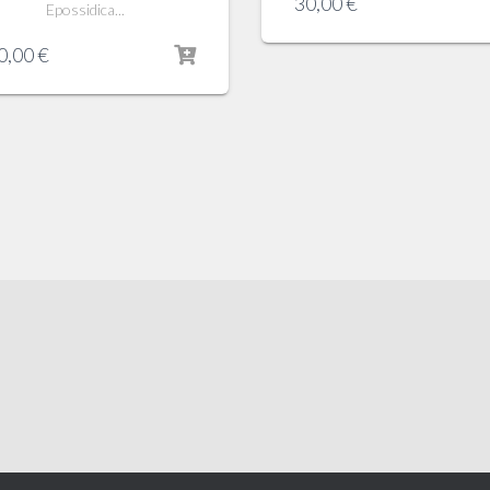
30,00
€
Epossidica...
0,00
€