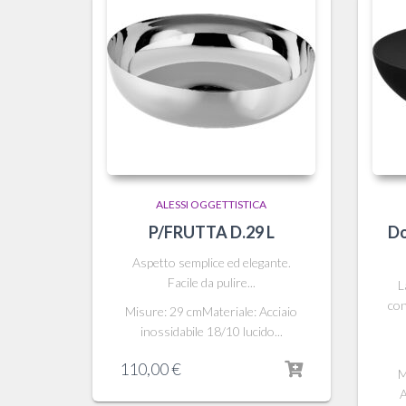
ALESSI OGGETTISTICA
P/FRUTTA D.29 L
Do
Aspetto semplice ed elegante.
Facile da pulire...
L
con
Misure: 29 cmMateriale: Acciaio
inossidabile 18/10 lucido...
110,00
€
M
A