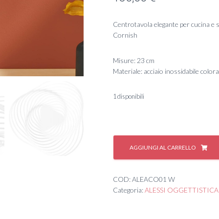
Centrotavola elegante per cucina e 
Cornish
Misure: 23 cm
Materiale: acciaio inossidabile color
1 disponibili
#
TRINITY,CENTROTAVOLA
AGGIUNGI AL CARRELLO
quantità
COD:
ALEACO01 W
Categoria:
ALESSI OGGETTISTICA