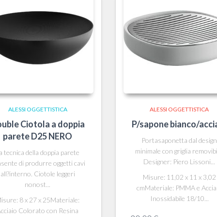
ALESSI OGGETTISTICA
ALESSI OGGETTISTICA
uble Ciotola a doppia
P/sapone bianco/acci
parete D25 NERO
Portasaponetta dal desig
minimale con griglia removibi
a tecnica della doppia parete
Designer: Piero Lissoni...
sente di produrre oggetti cavi
all?interno. Ciotole leggeri
Misure: 11,02 x 11 x 3,02
nonost...
cmMateriale: PMMA e Accia
Inossidabile 18/10...
isure: 8 x 27 x 25Materiale:
cciaio Colorato con Resina