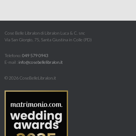
Cose Belle Libralon di Libralon Luca & C. snc
Via San Giorgio, 75, Santa Giustina in Colle (PD)
Telefono:
049 579 0943
E-mail :
info@cosebellelibralon.it
©
2026 CoseBelleLibralon.it