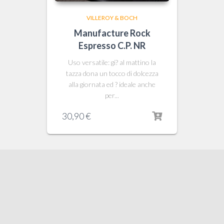
VILLEROY & BOCH
Manufacture Rock
Espresso C.P. NR
Uso versatile: gi? al mattino la
tazza dona un tocco di dolcezza
alla giornata ed ? ideale anche
per...
30,90
€