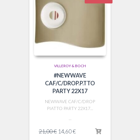
VILLEROY & BOCH
#NEWWAVE
CAF/C/DROP.P.TTO
PARTY 22X17
NEWWAVE CAF/C/DROP
PIATTO PARTY 22X17...
...
Il
Il
21,00
€
14,60
€
prezzo
prezzo