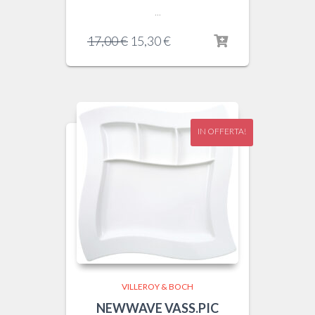
...
Il
Il
17,00
€
15,30
€
prezzo
prezzo
originale
attuale
era:
è:
17,00 €.
15,30 €.
IN OFFERTA!
VILLEROY & BOCH
NEWWAVE VASS.PIC