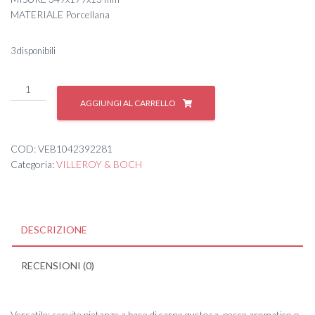
MATERIALE Porcellana
3 disponibili
Manufacture
Rock
AGGIUNGI AL CARRELLO
Vass.Rett.Gr.
NR
quantità
COD:
VEB1042392281
Categoria:
VILLEROY & BOCH
DESCRIZIONE
RECENSIONI (0)
Versatile: servite pietanze a base di carne gustosa, pesce aromatico o