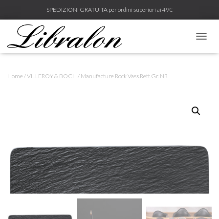
SPEDIZIONI GRATUITA per ordini superiori ai 49€
N
A
V
I
Home
/
VILLEROY & BOCH
/ Manufacture Rock Vass.Rett.Gr. NR
G
A
Z
I
O
N
E
T
O
G
G
L
E