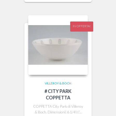
originale
attuale
era:
è:
21,00 €.
14,60 €.
IN OFFERTA!
VILLEROY & BOCH
# CITY PARK
COPPETTA
COPPETTA City Park di Villeroy
& Boch. Dimensioni: 6 1/4\\\”...