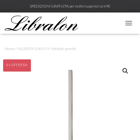
SPEDIZIONI GRATUITA per ordini superiori ai 49€
N
A
V
I
Home
/
VILLEROY & BOCH
/ Mestolo grande
G
A
Z
IN OFFERTA!
I
O
N
E
T
O
G
G
L
E