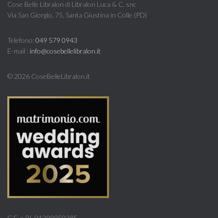
Cose Belle Libralon di Libralon Luca & C. snc
Via San Giorgio, 75, Santa Giustina in Colle (PD)
Telefono:
049 579 0943
E-mail :
info@cosebellelibralon.it
©
2026 CoseBelleLibralon.it
C.F. e P.I. 01299950285