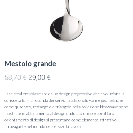
Mestolo grande
Il
Il
58,70
€
29,00
€
prezzo
prezzo
Lasciatevi entusiasmare da un design progressivo che rivoluziona la
originale
attuale
consueta forma rotonda dei servizi tradizionali. Forme geometriche
come quadrato, rettangolo e triangolo nella collezione NewWave sono
era:
è:
mostrate in abbinamento al design ondulato unico e con il loro
orientamento di design si presentano come elemento attrattivo
58,70 €.
29,00 €.
stravagante nel mondo dei servizi da tavola.