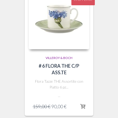
VILLEROY & BOCH
# 6 FLORA THE C/P
ASS.TE
Flora Tazze THE Assortite con
Piatto 6 pz...
...
Il
Il
159,00
€
90,00
€
prezzo
prezzo
originale
attuale