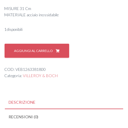
MISURE 31 Cm
MATERIALE acciaio inossidabile
1 disponibili
Mestolo
grande
AGGIUNGI AL CARRELLO
quantità
COD:
VEB1263381800
Categoria:
VILLEROY & BOCH
DESCRIZIONE
RECENSIONI (0)