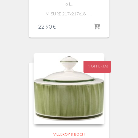
o l...
MISURE 217x217x18 …...
22,90
€
IN OFFERTA!
VILLEROY & BOCH