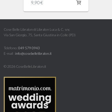
9,90
€
Cose Belle Libralon di Libralon Luca & C. snc
Via San Giorgio, 75, Santa Giustina in Colle (PD)
Telefono:
049 579 0943
E-mail :
info@cosebellelibralon.it
©
2026 CoseBelleLibralon.it