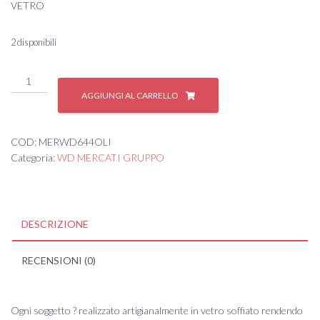
VETRO
2 disponibili
Oliera
Borosilic.
AGGIUNGI AL CARRELLO
Olive
500ml
2
COD:
MERWD644OLI
quantità
Categoria:
WD MERCATI GRUPPO
DESCRIZIONE
RECENSIONI (0)
Ogni soggetto ? realizzato artigianalmente in vetro soffiato rendendo