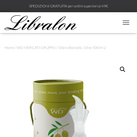
SPEDIZIONI GRATUITA per ordini superiori ai 49€
N
A
V
I
Home
/
WD MERCATI GRUPPO
/ Oliera Borosilic. Olive 500ml 2
G
A
Z
I
O
N
E
T
O
G
G
L
E