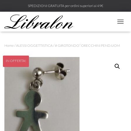
SPEDIZIONI GRATUITA per ordini superiori ai 49€
N
A
V
I
Home
/
ALESSI OGGETTISTICA
/ # GIROTONDO” ORECCHINI PEND.UOM
G
A
Z
IN OFFERTA!
I
O
N
E
T
O
G
G
L
E