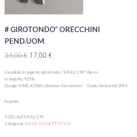
# GIROTONDO” ORECCHINI
PEND.UOM
Il
Il
34,00
€
17,00
€
prezzo
prezzo
Ciondolo in argento girotondo \”KK61/1 M\” Alessi
originale
attuale
in argento 925%
Design KING KONG (Stefano Giovannoni – Guido Venturini) 2001
era:
è:
34,00 €.
17,00 €.
Esaurito
COD:
ALEKK61/1 M
Categoria:
ALESSI OGGETTISTICA