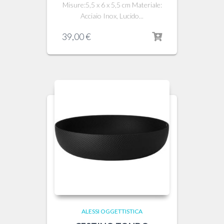
Misure:5,5 x 6 x 5,5 cm Materiale:
Acciaio Inox, Lucido...
39,00
€
ALESSI OGGETTISTICA