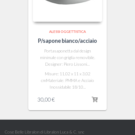
ALESSI OGGETTISTICA
P/sapone bianco/acciaio
Portasaponetta dal design
minimale con griglia removibile.
Designer: Piero Lissoni...
Misure: 11,02 x 11 x 3,02
cmMateriale: PMMA e Acciaio
Inossidabile 18/10...
30,00
€
Cose Belle Libralon di Libralon Luca & C. snc