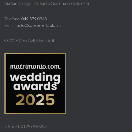
Via San Giorgio, 75, Santa Giustina in Colle (PD)
Telefono:
049 579 0943
E-mail :
info@cosebellelibralon.it
©
2026 CoseBelleLibralon.it
C.F. e P.I. 01299950285