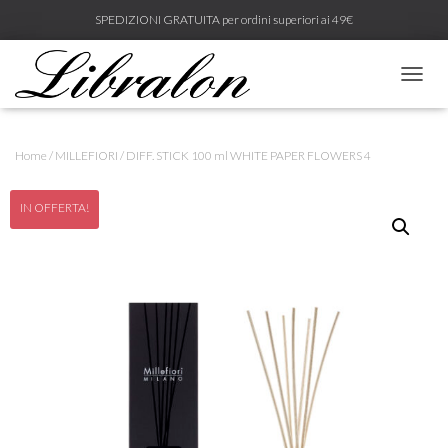
SPEDIZIONI GRATUITA per ordini superiori ai 49€
N
A
V
I
Home
/
MILLEFIORI
/ DIFF. STICK 100 ml WHITE PAPER FLOWERS 4
G
A
Z
IN OFFERTA!
I
O
N
E
T
O
G
G
L
E