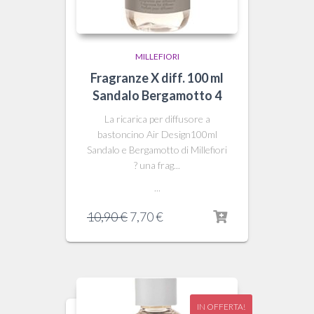
MILLEFIORI
Fragranze X diff. 100 ml
Sandalo Bergamotto 4
La ricarica per diffusore a
bastoncino Air Design100ml
Sandalo e Bergamotto di Millefiori
? una frag...
...
Il
Il
10,90
€
7,70
€
prezzo
prezzo
originale
attuale
era:
è:
10,90 €.
7,70 €.
IN OFFERTA!