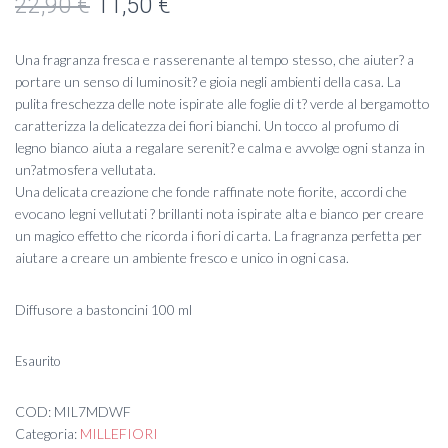
Il
Il
22,90
€
11,50
€
prezzo
prezzo
Una fragranza fresca e rasserenante al tempo stesso, che aiuter? a
originale
attuale
portare un senso di luminosit? e gioia negli ambienti della casa. La
pulita freschezza delle note ispirate alle foglie di t? verde al bergamotto
era:
è:
caratterizza la delicatezza dei fiori bianchi. Un tocco al profumo di
legno bianco aiuta a regalare serenit? e calma e avvolge ogni stanza in
22,90 €.
11,50 €.
un?atmosfera vellutata.
Una delicata creazione che fonde raffinate note fiorite, accordi che
evocano legni vellutati ? brillanti nota ispirate alta e bianco per creare
un magico effetto che ricorda i fiori di carta. La fragranza perfetta per
aiutare a creare un ambiente fresco e unico in ogni casa.
Diffusore a bastoncini 100 ml
Esaurito
COD:
MIL7MDWF
Categoria:
MILLEFIORI