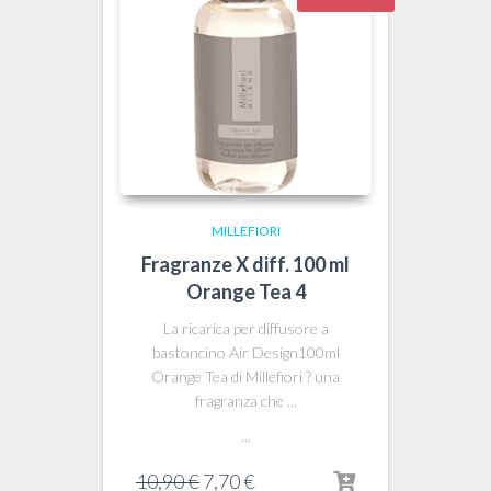
MILLEFIORI
Fragranze X diff. 100 ml
Orange Tea 4
La ricarica per diffusore a
bastoncino Air Design100ml
Orange Tea di Millefiori ? una
fragranza che ...
...
Il
Il
10,90
€
7,70
€