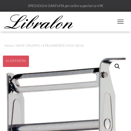
SPEDIZIONI GRATUITA per ordini superiori ai 49€
N
A
V
I
Home
/
WMF GRUPPO
/ # PELAPATATE INOX 18/10
G
A
Z
IN OFFERTA!
I
O
N
E
T
O
G
G
L
E