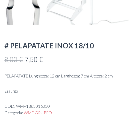
# PELAPATATE INOX 18/10
Il
Il
8,00
€
7,50
€
prezzo
prezzo
PELAPATATE Lunghezza: 12 cm Larghezza: 7 cm Altezza: 2 cm
originale
attuale
era:
è:
Esaurito
8,00 €.
7,50 €.
COD:
WMF1883016030
Categoria:
WMF GRUPPO