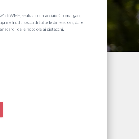
o
\\\” di WMF, realizzato in acciaio Cromargan,
e
aprire frutta secca di tutte le dimensioni, dalle
anacardi, dalle nocciole ai pistacchi.
€.