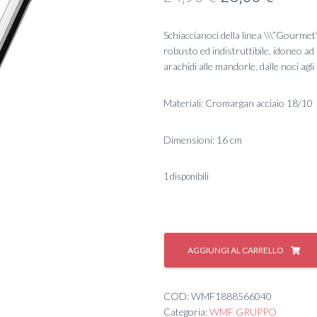
prezzo
prezz
Schiaccianoci della linea \\\”Gourmet
originale
attual
robusto ed indistruttibile, idoneo ad 
arachidi alle mandorle, dalle noci agli 
era:
è:
24,90 €.
23,00 
Materiali: Cromargan acciaio 18/10
Dimensioni: 16 cm
1 disponibili
#
SCHIACCIANOCI
AGGIUNGI AL CARRELLO
INOX/NERO
quantità
COD:
WMF1888566040
Categoria:
WMF GRUPPO