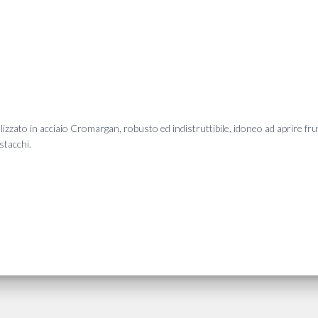
izzato in acciaio Cromargan, robusto ed indistruttibile, idoneo ad aprire frutt
istacchi.