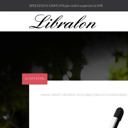
SPEDIZIONI GRATUITA per ordini superiori ai 49€
IN OFFERTA!
Home
/
WMF GRUPPO
/ # SCHIACCIANOCI INOX/NERO