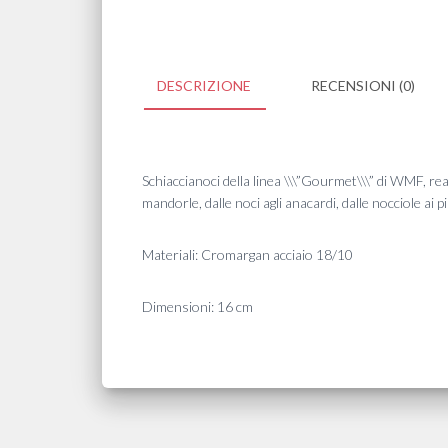
DESCRIZIONE
RECENSIONI (0)
Schiaccianoci della linea \\\”Gourmet\\\” di WMF, real
mandorle, dalle noci agli anacardi, dalle nocciole ai p
Materiali: Cromargan acciaio 18/10
Dimensioni: 16 cm