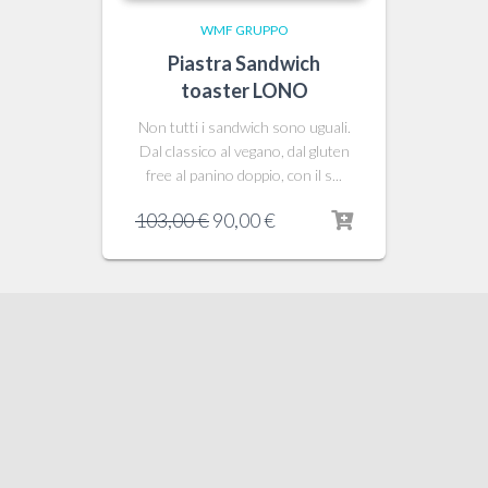
WMF GRUPPO
Piastra Sandwich
toaster LONO
Non tutti i sandwich sono uguali.
Dal classico al vegano, dal gluten
free al panino doppio, con il s...
Il
Il
103,00
€
90,00
€
prezzo
prezzo
originale
attuale
era:
è:
103,00 €.
90,00 €.