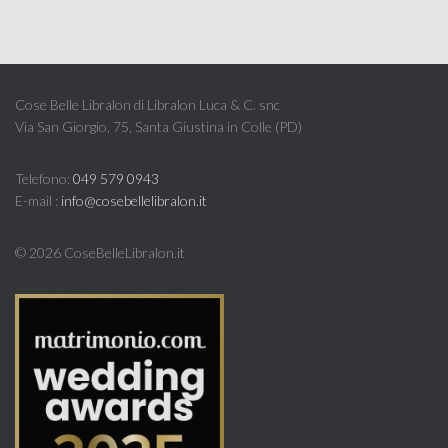
Cose Belle Libralon di Libralon Luca & C. snc
Via San Giorgio, 75, Santa Giustina in Colle (PD)
Telefono:
049 579 0943
E-mail :
info@cosebellelibralon.it
©
2026 CoseBelleLibralon.it