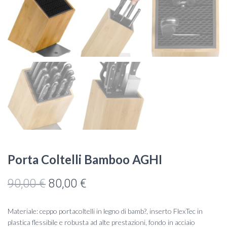
Porta Coltelli Bamboo AGHI
Il
Il
90,00
€
80,00
€
prezzo
prezzo
Materiale: ceppo portacoltelli in legno di bamb?, inserto FlexTec in
originale
attuale
plastica flessibile e robusta ad alte prestazioni, fondo in acciaio