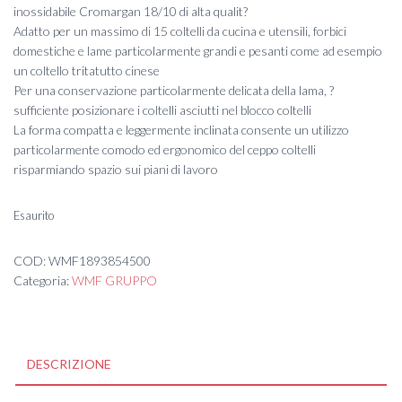
inossidabile Cromargan 18/10 di alta qualit?
era:
è:
Adatto per un massimo di 15 coltelli da cucina e utensili, forbici
domestiche e lame particolarmente grandi e pesanti come ad esempio
90,00 €.
80,00 €.
un coltello tritatutto cinese
Per una conservazione particolarmente delicata della lama, ?
sufficiente posizionare i coltelli asciutti nel blocco coltelli
La forma compatta e leggermente inclinata consente un utilizzo
particolarmente comodo ed ergonomico del ceppo coltelli
risparmiando spazio sui piani di lavoro
Esaurito
COD:
WMF1893854500
Categoria:
WMF GRUPPO
DESCRIZIONE