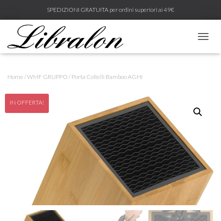
SPEDIZIONI GRATUITA per ordini superiori ai 49€
N
A
V
I
Home
/
WMF GRUPPO
/ Porta Coltelli Bamboo AGHI
G
A
Z
IN OFFERTA!
I
O
N
E
T
O
G
G
L
E