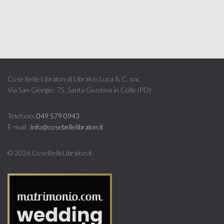
Cose Belle Libralon di Libralon Luca & C. snc
Via San Giorgio, 75, Santa Giustina in Colle (PD)
Telefono:
049 579 0943
E-mail :
info@cosebellelibralon.it
©
2026 CoseBelleLibralon.it