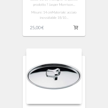
prodotto ? Jasper Morrison...
Misure: 14 cmMateriale: acciaio
inossidabile 18/10...
25,00
€