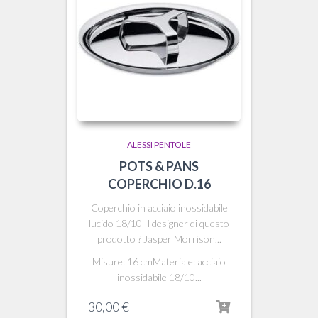
ALESSI PENTOLE
POTS & PANS
COPERCHIO D.16
Coperchio in acciaio inossidabile
lucido 18/10 Il designer di questo
prodotto ? Jasper Morrison...
Misure: 16 cmMateriale: acciaio
inossidabile 18/10...
30,00
€