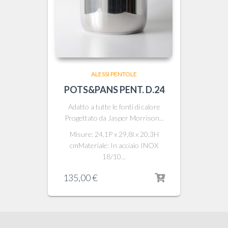
ALESSI PENTOLE
POTS&PANS PENT. D.24
Adatto a tutte le fonti di calore
Progettato da Jasper Morrison...
Misure: 24,1P x 29,8l x 20,3H
cmMateriale: In acciaio INOX
18/10...
135,00
€