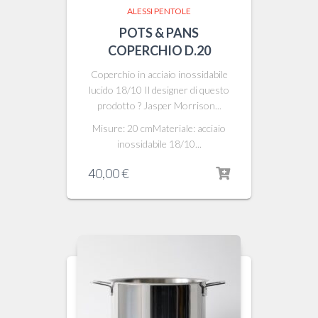
ALESSI PENTOLE
POTS & PANS
COPERCHIO D.20
Coperchio in acciaio inossidabile
lucido 18/10 Il designer di questo
prodotto ? Jasper Morrison...
Misure: 20 cmMateriale: acciaio
inossidabile 18/10...
40,00
€