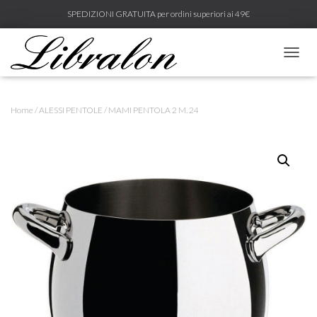
SPEDIZIONI GRATUITA per ordini superiori ai 49€
N
A
V
I
Home
/
ALESSI PENTOLE
/ MAMI PENTOLA 2 M. 24
G
A
Z
I
O
N
E
T
O
G
G
L
E