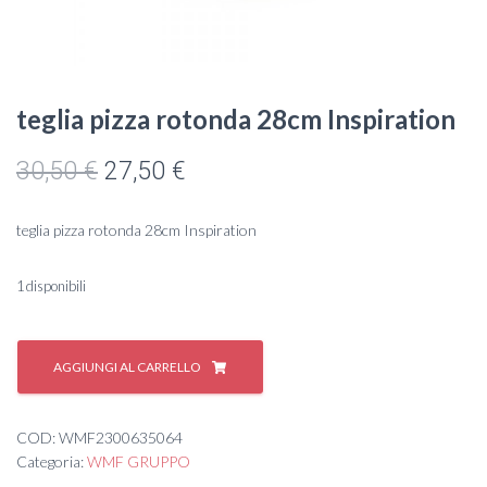
teglia pizza rotonda 28cm Inspiration
Il
Il
30,50
€
27,50
€
prezzo
prezzo
teglia pizza rotonda 28cm Inspiration
originale
attuale
era:
è:
1 disponibili
30,50 €.
27,50 €.
teglia
pizza
AGGIUNGI AL CARRELLO
rotonda
28cm
Inspiration
COD:
WMF2300635064
quantità
Categoria:
WMF GRUPPO