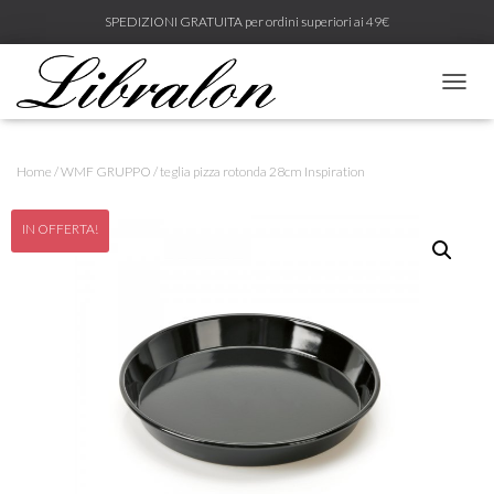
SPEDIZIONI GRATUITA per ordini superiori ai 49€
N
A
V
I
Home
/
WMF GRUPPO
/ teglia pizza rotonda 28cm Inspiration
G
A
Z
IN OFFERTA!
I
O
N
E
T
O
G
G
L
E