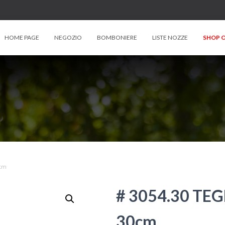
HOME PAGE
NEGOZIO
BOMBONIERE
LISTE NOZZE
SHOP O
0cm
# 3054.30 TE
30cm