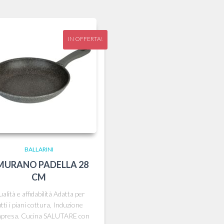
IN OFFERTA!
BALLARINI
MURANO PADELLA 28
CM
alità e affidabilità Adatta per
utti i piani cottura, Induzione
presa. Cucina SALUTARE con