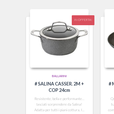
IN OFFERTA!
BALLARINI
# SALINA CASSER. 2M +
# 
COP 24cm
Resistente, bella e performante…
Qu
lasciati sorprendere da Salina!
t
Adatta per tutti i piani cottura, I...
com