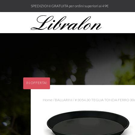
SPEDIZIONI GRATUITA per ordini superiori ai 49€
IN OFFERTA!
Home
/
BALLARINI
/ # 3054.30 TEGLIA TONDA FERRO 3