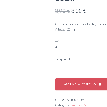
Il
Il
8,90
€
8,00
€
prezzo
prezzo
Cottura con calore radiante, Cottura
originale
attuale
Altezza: 25 mm
era:
è:
\\\’-1
8,90 €.
8,00 €.
4
1 disponibili
#
3054.30
AGGIUNGI AL CARRELLO
TEGLIA
TONDA
FERRO
COD:
BAL1002108
30cm
Categoria:
BALLARINI