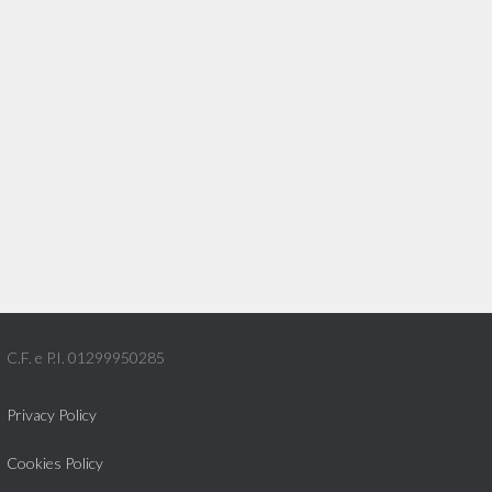
C.F. e P.I. 01299950285
Privacy Policy
Cookies Policy