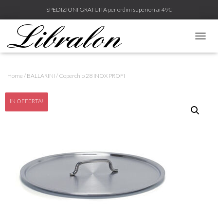
SPEDIZIONI GRATUITA per ordini superiori ai 49€
N
A
V
I
Home
/
BALLARINI
/ Coperchio 28 INOX PROFI
G
A
Z
IN OFFERTA!
I
O
N
E
T
O
G
G
L
E