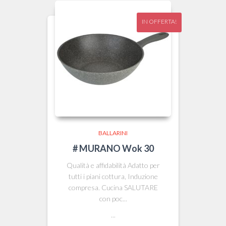
IN OFFERTA!
BALLARINI
# MURANO Wok 30
Qualità e affidabilità Adatto per
tutti i piani cottura, Induzione
compresa. Cucina SALUTARE
con poc...
...