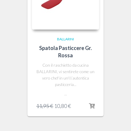
BALLARINI
Spatola Pasticcere Gr.
Rossa
Con il raschietto da cucina
BALLARINI, vi sentirete come un
vero chef in un\\\’autentica
pasticceria...
...
Il
Il
11,95
€
10,80
€
prezzo
prezzo
originale
attuale
era:
è:
11,95 €.
10,80 €.