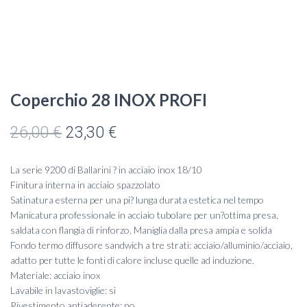
Coperchio 28 INOX PROFI
Il
Il
26,00
€
23,30
€
prezzo
prezzo
La serie 9200 di Ballarini ? in acciaio inox 18/10
originale
attuale
Finitura interna in acciaio spazzolato
Satinatura esterna per una pi? lunga durata estetica nel tempo
era:
è:
Manicatura professionale in acciaio tubolare per un?ottima presa,
saldata con flangia di rinforzo. Maniglia dalla presa ampia e solida
26,00 €.
23,30 €.
Fondo termo diffusore sandwich a tre strati: acciaio/alluminio/acciaio,
adatto per tutte le fonti di calore incluse quelle ad induzione.
Materiale: acciaio inox
Lavabile in lavastoviglie: si
Rivestimento antiaderente: no