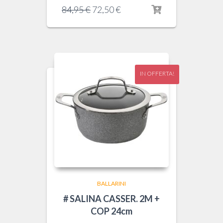
Il
Il
84,95
€
72,50
€
prezzo
prezzo
originale
attuale
era:
è:
84,95 €.
72,50 €.
IN OFFERTA!
BALLARINI
# SALINA CASSER. 2M +
COP 24cm