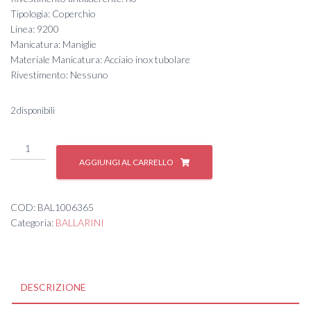
Tipologia: Coperchio
Linea: 9200
Manicatura: Maniglie
Materiale Manicatura: Acciaio inox tubolare
Rivestimento: Nessuno
2 disponibili
Coperchio
28
AGGIUNGI AL CARRELLO
INOX
PROFI
quantità
COD:
BAL1006365
Categoria:
BALLARINI
DESCRIZIONE