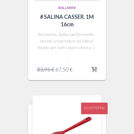
BALLARINI
# SALINA CASSER. 1M
16cm
Resistente, bella e performante…
lasciati sorprendere da Salina!
Adatto per tutti i piani cottura, I...
...
Il
Il
83,95
€
67,50
€
prezzo
prezzo
originale
attuale
era:
è:
83,95 €.
67,50 €.
IN OFFERTA!