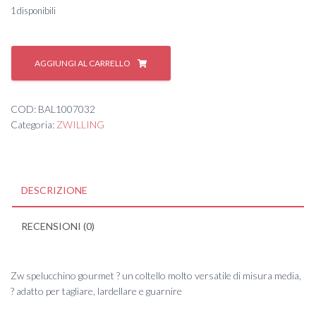
1 disponibili
ZW
Spelucchino
AGGIUNGI AL CARRELLO
10cm
GOURMET
quantità
COD:
BAL1007032
Categoria:
ZWILLING
DESCRIZIONE
RECENSIONI (0)
Zw spelucchino gourmet ? un coltello molto versatile di misura media,
? adatto per tagliare, lardellare e guarnire