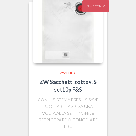
IN OFFERTA!
ZWILLING
ZW Sacchetti sottov. S
set10p F&S
CON IL SISTEMA FRESH & SAVE
PUOI FARE LA SPESA UNA
VOLTA ALLA SETTIMANA E
REFRIGERARE O CONGELARE
FR...