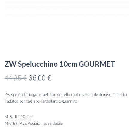
ZW Spelucchino 10cm GOURMET
Il
Il
44,95
€
36,00
€
prezzo
prezzo
Zw spelucchino gourmet ? un coltello molto versatile di misura media,
originale
attuale
? adatto per tagliare, lardellare e guarnire
era:
è:
MISURE 10 Cm
44,95 €.
36,00 €.
MATERIALE Acciaio Inossidabile