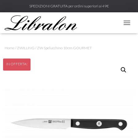
SPEDIZIONI GRATUITA per ordini superiori ai 49€
N
A
V
I
Home
/
ZWILLING
/ ZW Spelucchino 10cm GOURMET
G
A
Z
IN OFFERTA!
I
O
N
E
T
O
G
G
L
E