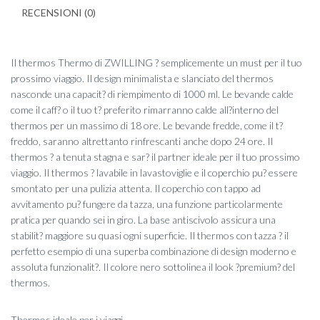
RECENSIONI (0)
Il thermos Thermo di ZWILLING ? semplicemente un must per il tuo
prossimo viaggio. Il design minimalista e slanciato del thermos
nasconde una capacit? di riempimento di 1000 ml. Le bevande calde
come il caff? o il tuo t? preferito rimarranno calde all?interno del
thermos per un massimo di 18 ore. Le bevande fredde, come il t?
freddo, saranno altrettanto rinfrescanti anche dopo 24 ore. Il
thermos ? a tenuta stagna e sar? il partner ideale per il tuo prossimo
viaggio. Il thermos ? lavabile in lavastoviglie e il coperchio pu? essere
smontato per una pulizia attenta. Il coperchio con tappo ad
avvitamento pu? fungere da tazza, una funzione particolarmente
pratica per quando sei in giro. La base antiscivolo assicura una
stabilit? maggiore su quasi ogni superficie. Il thermos con tazza ? il
perfetto esempio di una superba combinazione di design moderno e
assoluta funzionalit?. Il colore nero sottolinea il look ?premium? del
thermos.
Thermos ideale per i viaggi