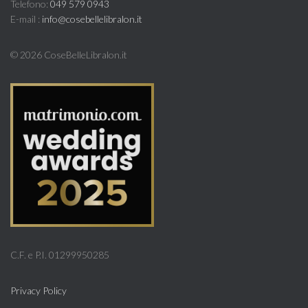
Telefono:
049 579 0943
E-mail :
info@cosebellelibralon.it
©
2026 CoseBelleLibralon.it
C.F. e P.I. 01299950285
Privacy Policy