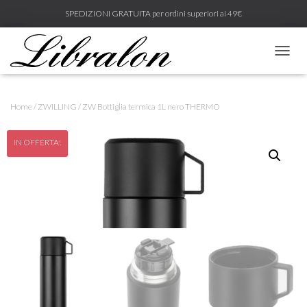
SPEDIZIONI GRATUITA per ordini superiori ai 49€
N
A
V
I
Home
/
ZWILLING
/ ZW Bottiglia termica 1L nero THERMO
G
A
Z
IN OFFERTA!
I
O
N
E
T
O
G
G
L
E