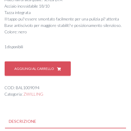
Acciaio inossidabile 18/10
Tazza integrata
Il tappo pu? essere smontato facilmente per una pulizia pi? attenta
Base antiscivolo per maggiore stabilit? e posizionamento silenzioso.
Colore: nero
1 disponibili
ZW
Bottiglia
AGGIUNGI AL CARRELLO
termica
1L
nero
COD:
BAL1009094
THERMO
Categoria:
ZWILLING
quantità
DESCRIZIONE