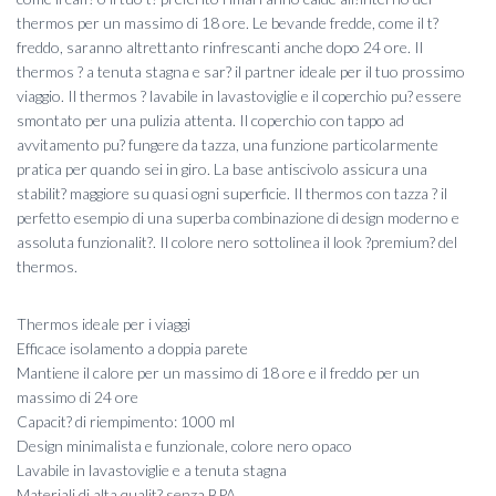
thermos per un massimo di 18 ore. Le bevande fredde, come il t?
34,95 €.
31,00 €.
freddo, saranno altrettanto rinfrescanti anche dopo 24 ore. Il
thermos ? a tenuta stagna e sar? il partner ideale per il tuo prossimo
viaggio. Il thermos ? lavabile in lavastoviglie e il coperchio pu? essere
smontato per una pulizia attenta. Il coperchio con tappo ad
avvitamento pu? fungere da tazza, una funzione particolarmente
pratica per quando sei in giro. La base antiscivolo assicura una
stabilit? maggiore su quasi ogni superficie. Il thermos con tazza ? il
perfetto esempio di una superba combinazione di design moderno e
assoluta funzionalit?. Il colore nero sottolinea il look ?premium? del
thermos.
Thermos ideale per i viaggi
Efficace isolamento a doppia parete
Mantiene il calore per un massimo di 18 ore e il freddo per un
massimo di 24 ore
Capacit? di riempimento: 1000 ml
Design minimalista e funzionale, colore nero opaco
Lavabile in lavastoviglie e a tenuta stagna
Materiali di alta qualit? senza BPA