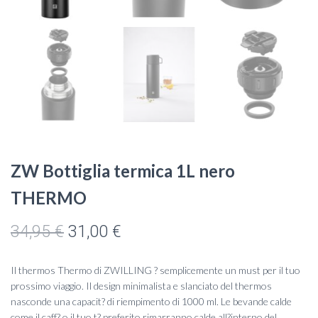
ZW Bottiglia termica 1L nero
THERMO
Il
Il
34,95
€
31,00
€
prezzo
prezzo
Il thermos Thermo di ZWILLING ? semplicemente un must per il tuo
originale
attuale
prossimo viaggio. Il design minimalista e slanciato del thermos
nasconde una capacit? di riempimento di 1000 ml. Le bevande calde
era:
è:
come il caff? o il tuo t? preferito rimarranno calde all?interno del