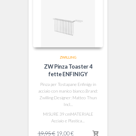
ZWILLING
ZW Pinza Toaster 4
fette ENFINIGY
Pinza per Tostapane Enfinigy in
acciaio con manico bianco.Brand:
Zwilling Designer: Matteo Thun
Incl...
MISURE 39 cmMATERIALE
Acciaio e Plastica...
Il
Il
19,95
€
19,00
€