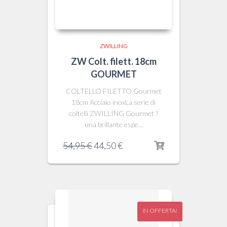
ZWILLING
ZW Colt. filett. 18cm
GOURMET
COLTELLO FILETTO Gourmet
18cm Acciaio inoxLa serie di
coltelli ZWILLING Gourmet ?
una brillante espe...
Il
Il
54,95
€
44,50
€
prezzo
prezzo
originale
attuale
era:
è:
54,95 €.
44,50 €.
IN OFFERTA!