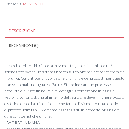
Categoria:
MEMENTO
DESCRIZIONE
RECENSIONI (0)
Il marchio MEMENTO porta in s? molti significati. Identifica un?
azienda che svolte un?attenta ricerca sul colore per proporre cromie e
mix unici. Garantisce la lavorazione artigianale dei prodotti: per questo
non sono mai uno uguale all?altro. Sta ad indicare un processo
produttivo curato fin nei minimi dettagli: la colorazione in pasta di
vetro, la bollicina d?aria all?interno del vetro che deve rimanere piccola
e sferica, e molti altri particolari che fanno di Memento una collezione
di prodotti inimitabili. Memento ? garanzia di un prodotto originale e
dalle caratteristiche uniche:
LAVORATI A MANO
I prodotti Memento sono realizzati attraverso lavorazione e mano e