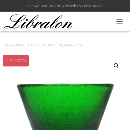
SPEDIZIONI GRATUITA per ordini superiori ai 49€
N
A
V
I
Home
/
MEMENTO
/ COPPETTA – EMERALD – 718
G
A
Z
IN OFFERTA!
I
O
N
E
T
O
G
G
L
E