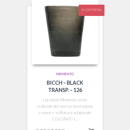
IN OFFERTA!
MEMENTO
BICCH – BLACK
TRANSP. – 126
I prodotti Memento sono
realizzati attraverso lavorazione
e mano e soffiatura artigianale
COLORATI I...