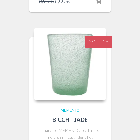
Il
Il
8,90
€
8,00
€
prezzo
prezzo
originale
attuale
era:
è:
8,90 €.
8,00 €.
IN OFFERTA!
MEMENTO
BICCH – JADE
Il marchio MEMENTO porta in s?
molti significati. Identifica