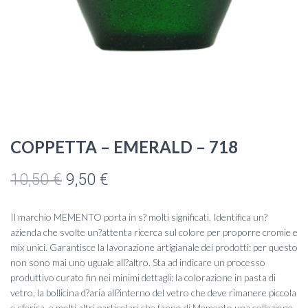
COPPETTA – EMERALD – 718
Il
Il
10,50
€
9,50
€
prezzo
prezzo
Il marchio MEMENTO porta in s? molti significati. Identifica un?
originale
attuale
azienda che svolte un?attenta ricerca sul colore per proporre cromie e
mix unici. Garantisce la lavorazione artigianale dei prodotti: per questo
era:
è:
non sono mai uno uguale all?altro. Sta ad indicare un processo
produttivo curato fin nei minimi dettagli: la colorazione in pasta di
10,50 €.
9,50 €.
vetro, la bollicina d?aria all?interno del vetro che deve rimanere piccola
e sferica, e molti altri particolari che fanno di Memento una collezione