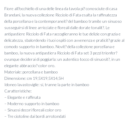
prezzo
prezzo
Fiore all?occhiello di una delle linea da tavola pi? conosciute di casa
originale
attuale
Brandani, la nuova collezione Ricciolo di Fata esalta la raffinatezza
della porcellana e la contemporaneit? del bamboo tramite un sinuoso
era:
è:
susseguirsi di linee arricciate e floreali dalle dorate tonalit?. Le
antipastiere Ricciolo di Fata raccoglieranno le tue delizie con grazia e
26,40 €.
23,50 €.
delicatezza, sbalordendo i tuoi ospiti con avvenenza e praticit? grazie al
comodo supporto in bamboo. Novit? della collezione porcellana e
bamboo, la nuova antipastiera Ricciolo di Fata set 3 pezzi trionfer?
ovunque deciderai di poggiarla: un autentico tocco di sinuosit?, in un
elegante abbraccio? color oro.
Materiale: porcellana e bamboo
Dimensione: cm 19,5X19,5X14,5H
Idoneo lavastoviglie: si, tranne la parte in bamboo
Caratteristiche:
– Elegante e raffinata
– Moderno supporto in bamboo
– Sinuosi decori floreali color oro
– Tre ciotoline dai bordi arrotondati