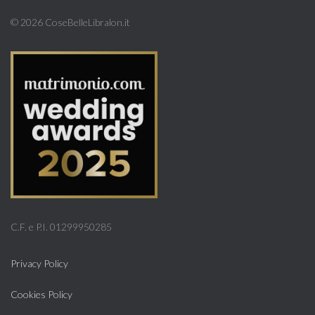
©
2026 CoseBelleLibralon.it
C.F. e P.I. 01299950285
Privacy Policy
Cookies Policy