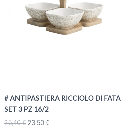
# ANTIPASTIERA RICCIOLO DI FATA
SET 3 PZ 16/2
Il
Il
26,40
€
23,50
€