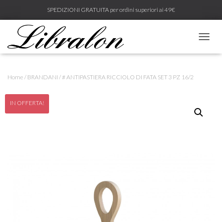
SPEDIZIONI GRATUITA per ordini superiori ai 49€
N
A
V
I
Home
/
BRANDANI
/ # ANTIPASTIERA RICCIOLO DI FATA SET 3 PZ 16/2
G
A
Z
IN OFFERTA!
I
O
N
E
T
O
G
G
L
E