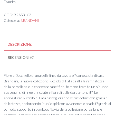
Esaurito
COD:
BRA53162
Categoria:
BRANDANI
DESCRIZIONE
RECENSIONI (0)
Fiore all?occhiello di una delle linea da tavola pi? conosciute di casa
Brandani, la nuova collezione Ricciolo di Fata esalta la raffinatezza
della porcellana e la contemporaneit? del bamboo tramite un sinuoso
susseguirsi di linee arricciate e floreali dalle dorate tonalit?. Le
antipastiere Ricciolo di Fata raccoglieranno le tue delizie con grazia e
delicatezza, sbalordendo i tuoi ospiti con avvenenza e praticit? grazie al
comodo supporto in bamboo. Novit? della collezione porcellana e
bamboo, la nuova antipastiera Ricciolo di Fata set 3 pezzi trionfer?