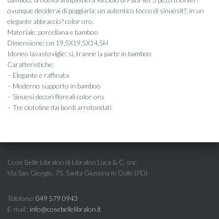
ovunque deciderai di poggiarla: un autentico tocco di sinuosit?, in un
elegante abbraccio? color oro.
Materiale: porcellana e bamboo
Dimensione: cm 19,5X19,5X14,5H
Idoneo lavastoviglie: si, tranne la parte in bamboo
Caratteristiche:
– Elegante e raffinata
– Moderno supporto in bamboo
– Sinuosi decori floreali color oro
– Tre ciotoline dai bordi arrotondati
Cose Belle Libralon di Libralon Luca & C. snc
Via San Giorgio, 75, Santa Giustina in Colle (PD)
Telefono:
049 579 0943
E-mail :
info@cosebellelibralon.it