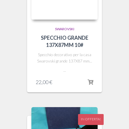
SWAROVSKI
SPECCHIO GRANDE
137X87MM 10#
Specchio decorativo per la casa
Swarovski grande 137X87 mm...
...
22,00
€
IN OFFERTA!