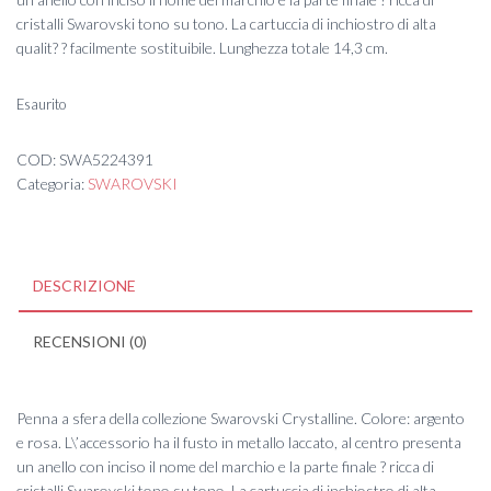
cristalli Swarovski tono su tono. La cartuccia di inchiostro di alta
qualit? ? facilmente sostituibile. Lunghezza totale 14,3 cm.
Esaurito
COD:
SWA5224391
Categoria:
SWAROVSKI
DESCRIZIONE
RECENSIONI (0)
Penna a sfera della collezione Swarovski Crystalline. Colore: argento
e rosa. L\’accessorio ha il fusto in metallo laccato, al centro presenta
un anello con inciso il nome del marchio e la parte finale ? ricca di
cristalli Swarovski tono su tono. La cartuccia di inchiostro di alta