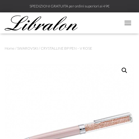
SPEDIZIONI GRATUITA per ordini superiori ai 49€
N
A
V
I
Home
/
SWAROVSKI
/ CRYSTALLINE BP PEN – V ROSE
G
A
Z
I
O
N
E
T
O
G
G
L
E