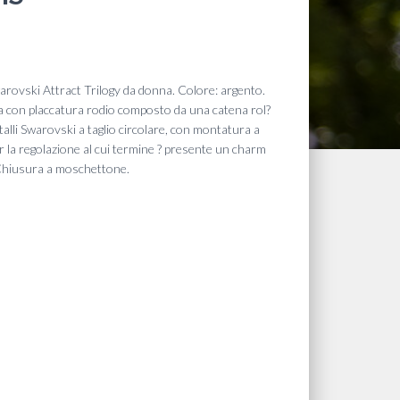
arovski Attract Trilogy da donna. Colore: argento.
ergica con placcatura rodio composto da una catena rol?
talli Swarovski a taglio circolare, con montatura a
r la regolazione al cui termine ? presente un charm
. Chiusura a moschettone.