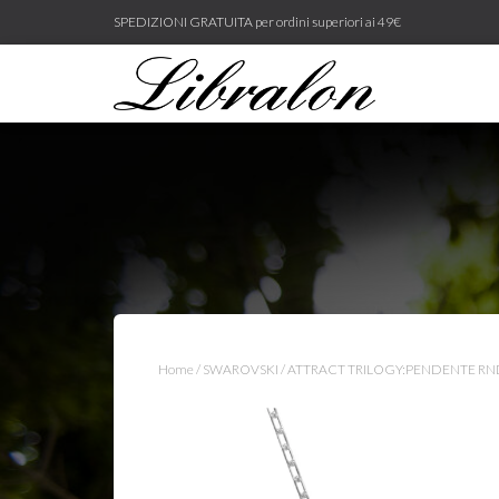
SPEDIZIONI GRATUITA per ordini superiori ai 49€
Home
/
SWAROVSKI
/ ATTRACT TRILOGY:PENDENTE R