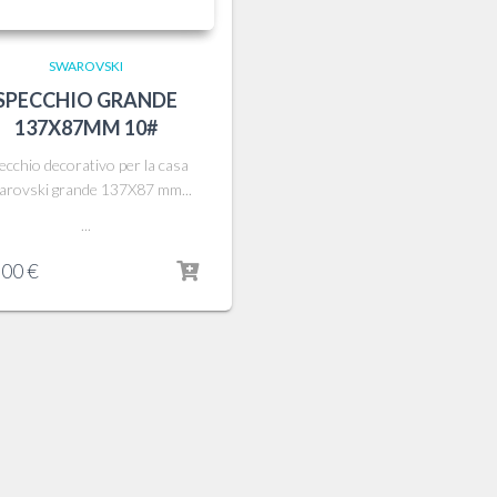
SWAROVSKI
SPECCHIO GRANDE
137X87MM 10#
ecchio decorativo per la casa
arovski grande 137X87 mm...
...
,00
€