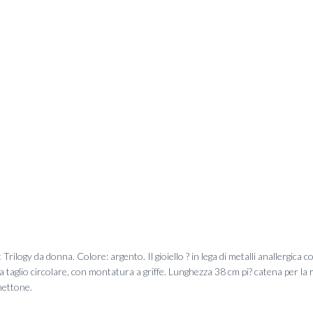
rilogy da donna. Colore: argento. Il gioiello ? in lega di metalli anallergic
 a taglio circolare, con montatura a griffe. Lunghezza 38 cm pi? catena per la
hettone.