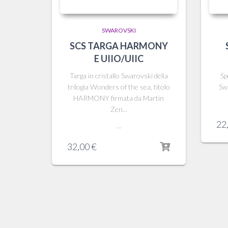
SWAROVSKI
SCS TARGA HARMONY
E UIIO/UIIC
Targa in cristallo Swarovski della
Sp
trilogia Wonders of the sea, titolo
Sw
HARMONY firmata da Martin
Zen...
22
...
32,00
€