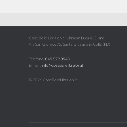
Cose Belle Libralon di Libralon Luca & C. snc
Via San Giorgio, 75, Santa Giustina in Colle (PD)
Telefono:
049 579 0943
E-mail :
info@cosebellelibralon.it
©
2026 CoseBelleLibralon.it