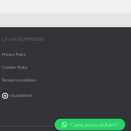
C.F. e P.I. 01299950285
Privacy Policy
Cookies Policy
Termini e condizioni
sia.solutions
Come posso aiutarti?