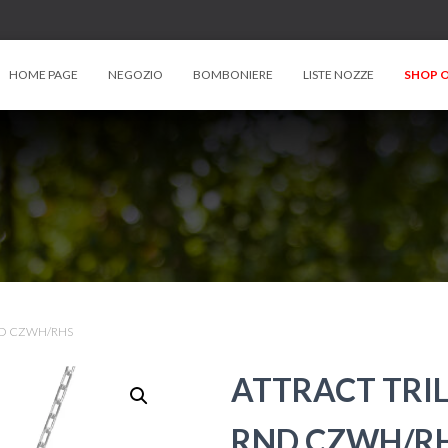
HOME PAGE
NEGOZIO
BOMBONIERE
LISTE NOZZE
SHOP O
ND CZWH/RHS
ATTRACT TRI
RND CZWH/R