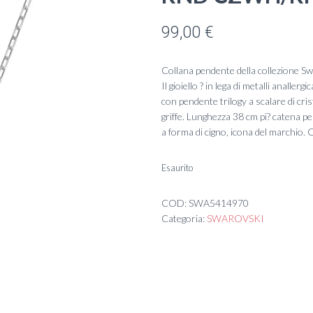
99,00
€
Collana pendente della collezione Sw
Il gioiello ? in lega di metalli anall
con pendente trilogy a scalare di cris
griffe. Lunghezza 38 cm pi? catena pe
a forma di cigno, icona del marchio
Esaurito
COD:
SWA5414970
Categoria:
SWAROVSKI