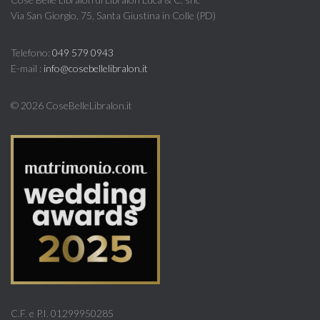
Via San Giorgio, 75, Santa Giustina in Colle (PD)
Telefono:
049 579 0943
E-mail :
info@cosebellelibralon.it
©
2026 CoseBelleLibralon.it
C.F. e P.I. 01299950285