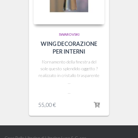
SWAROVSKI
WING DECORAZIONE
PER INTERNI
l\’ornamento della finestra del
sole questo splendido oggetto ?
realizzato in cristallo trasparente
...
...
55,00
€
Cose Belle Libralon di Libralon Luca & C. snc