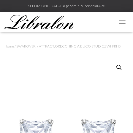
SPEDIZIONI GRATUITA per ordini superiori ai 49€
N
A
V
I
Home
/
SWAROVSKI
/ ATTRACT:ORECCHINO A BUCO STUD CZWH/RHS
G
A
Z
I
O
N
E
T
O
G
G
L
E