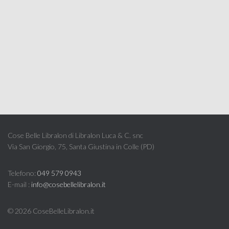
Cose Belle Libralon di Libralon Luca & C. snc
Via San Giorgio, 75, Santa Giustina in Colle (PD)
Telefono:
049 579 0943
E-mail :
info@cosebellelibralon.it
©
2026 CoseBelleLibralon.it