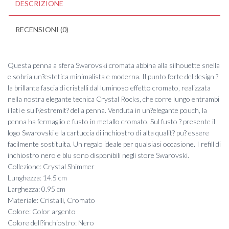
DESCRIZIONE
RECENSIONI (0)
Questa penna a sfera Swarovski cromata abbina alla silhouette snella
e sobria un?estetica minimalista e moderna. Il punto forte del design ?
la brillante fascia di cristalli dal luminoso effetto cromato, realizzata
nella nostra elegante tecnica Crystal Rocks, che corre lungo entrambi
i lati e sull\’estremit? della penna. Venduta in un?elegante pouch, la
penna ha fermaglio e fusto in metallo cromato. Sul fusto ? presente il
logo Swarovski e la cartuccia di inchiostro di alta qualit? pu? essere
facilmente sostituita. Un regalo ideale per qualsiasi occasione. I refill di
inchiostro nero e blu sono disponibili negli store Swarovski.
Collezione: Crystal Shimmer
Lunghezza: 14.5 cm
Larghezza: 0.95 cm
Materiale: Cristalli, Cromato
Colore: Color argento
Colore dell?inchiostro: Nero