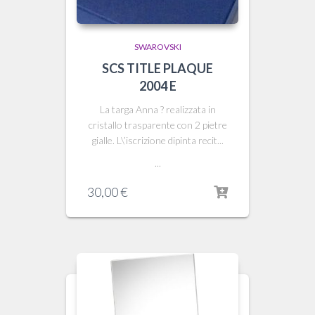
SWAROVSKI
SCS TITLE PLAQUE
2004 E
La targa Anna ? realizzata in
cristallo trasparente con 2 pietre
gialle. L\’iscrizione dipinta recit...
...
30,00
€