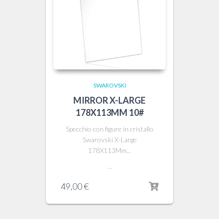
SWAROVSKI
MIRROR X-LARGE
178X113MM 10#
Specchio con figure in cristallo
Swarovski X-Large
178X113Mm...
...
49,00
€