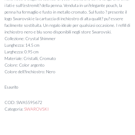
i lati e sull\’estremit? della penna. Venduta in un?elegante pouch, la
penna ha fermaglio e fusto in metallo cromato. Sul fusto ? presente il
logo Swarovski e la cartuccia di inchiostro di alta qualit? pu? essere
facilmente sostituita. Un regalo ideale per qualsiasi occasione. I refill di
inchiostro nero e blu sono disponibili negli store Swarovski.
Collezione: Crystal Shimmer
Lunghezza: 14.5 cm
Larghezza: 0.95 cm
Materiale: Cristalli, Cromato
Colore: Color argento
Colore dell?inchiostro: Nero
Esaurito
COD:
SWA5595672
Categoria:
SWAROVSKI