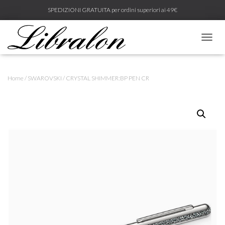
SPEDIZIONI GRATUITA per ordini superiori ai 49€
N
A
V
I
Home
/
SWAROVSKI
/ CRYSTAL SHIMMER:BP PEN CR
G
A
Z
I
O
N
E
T
O
G
G
L
E