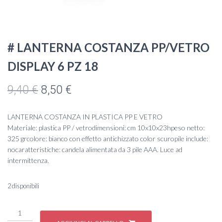
# LANTERNA COSTANZA PP/VETRO
DISPLAY 6 PZ 18
Il
Il
9,40
€
8,50
€
prezzo
prezzo
LANTERNA COSTANZA IN PLASTICA PP E VETRO
originale
attuale
Materiale: plastica PP / vetrodimensioni: cm 10x10x23hpeso netto:
325 grcolore: bianco con effetto antichizzato color scuropile include:
era:
è:
nocaratteristiche: candela alimentata da 3 pile AAA. Luce ad
intermittenza.
9,40 €.
8,50 €.
2 disponibili
#
LANTERNA