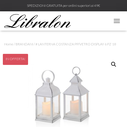
SPEDIZIONI GRATUITA per ordini superiori ai 49€
N
A
V
I
Home
/
BRANDANI
/ # LANTERNA COSTANZA PP/VETRO DISPLAY 6 PZ 18
G
A
Z
IN OFFERTA!
I
O
N
E
T
O
G
G
L
E