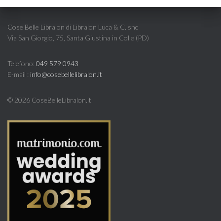
Cose Belle Libralon di Libralon Luca & C. snc
Via San Giorgio, 75, Santa Giustina in Colle (PD)
Telefono:
049 579 0943
E-mail :
info@cosebellelibralon.it
©
2026 CoseBelleLibralon.it