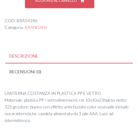
AGGIUNGI AL CARRELLO
COSTANZA
PP/VETRO
DISPLAY
COD:
BRA54186
6
Categoria:
BRANDANI
PZ
18
quantità
DESCRIZIONE
RECENSIONI (0)
LANTERNA COSTANZA IN PLASTICA PP E VETRO
Materiale: plastica PP / vetrodimensioni: cm 10x10x23hpeso netto:
325 grcolore: bianco con effetto antichizzato color scuropile include:
nocaratteristiche: candela alimentata da 3 pile AAA. Luce ad
intermittenza.