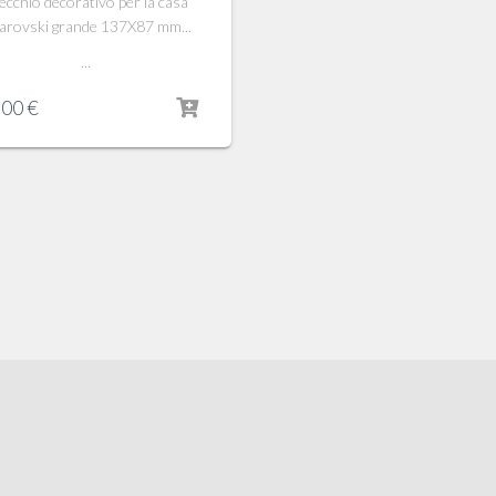
ecchio decorativo per la casa
arovski grande 137X87 mm...
...
,00
€