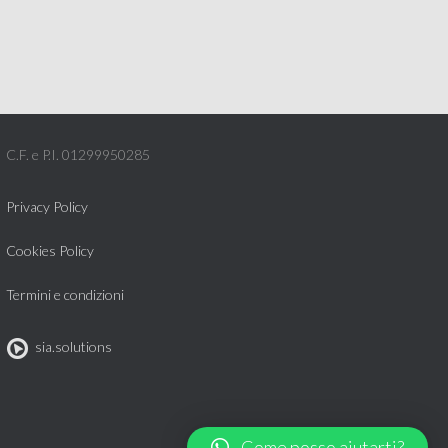
C.F. e P.I. 01299950285
Privacy Policy
Cookies Policy
Termini e condizioni
sia.solutions
Come posso aiutarti?