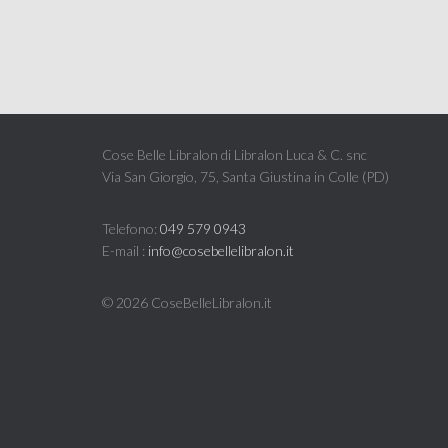
Cose Belle Libralon di Libralon Luca & C. snc
Via San Giorgio, 75, Santa Giustina in Colle (PD)
Telefono:
049 579 0943
E-mail :
info@cosebellelibralon.it
©
2026 CoseBelleLibralon.it