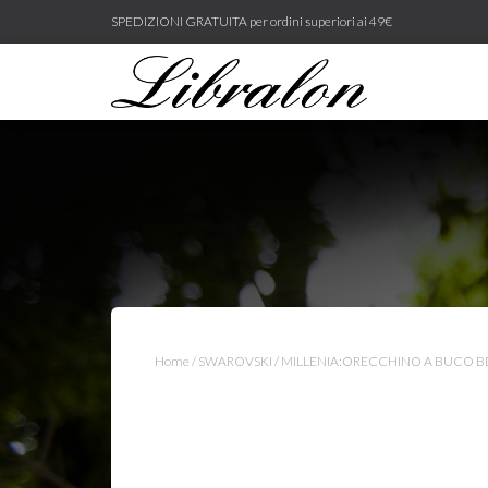
SPEDIZIONI GRATUITA per ordini superiori ai 49€
Home
/
SWAROVSKI
/ MILLENIA:ORECCHINO A BUCO B