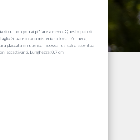
enia di cui non potrai pi? fare a meno. Questo paio di
li taglio Square in una misteriosa tonalit? di nero,
ra placcata in rutenio. Indossali da soli o accentua
ioni accattivanti. Lunghezza: 0.7 cm