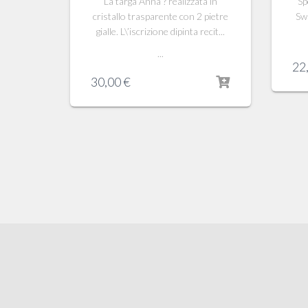
La targa Anna ? realizzata in
Sp
cristallo trasparente con 2 pietre
Sw
gialle. L\’iscrizione dipinta recit...
...
22
30,00
€