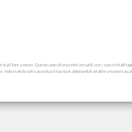
otrai pi? fare a meno. Questo paio di orecchini versatili, con i suoi cristalli t
o. Indossali da soli o accentua il tuo look abbinandoli ad altre creazioni acc