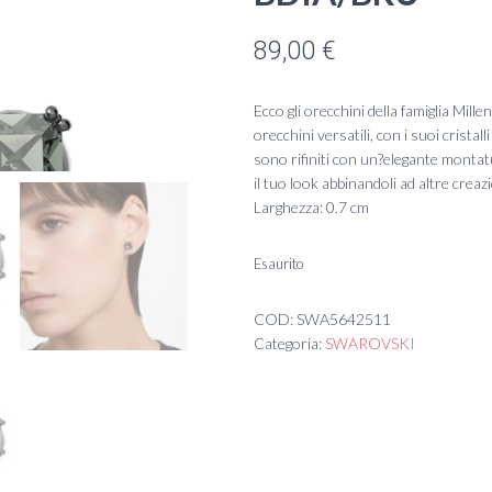
89,00
€
Ecco gli orecchini della famiglia Mill
orecchini versatili, con i suoi cristal
sono rifiniti con un?elegante montatu
il tuo look abbinandoli ad altre creaz
Larghezza: 0.7 cm
Esaurito
COD:
SWA5642511
Categoria:
SWAROVSKI