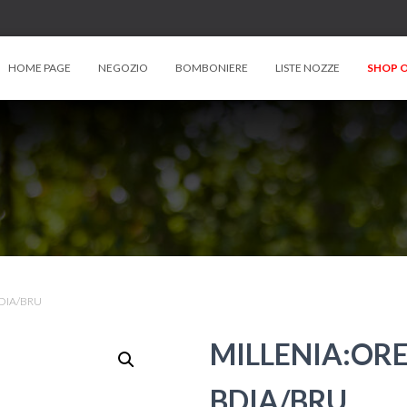
HOME PAGE
NEGOZIO
BOMBONIERE
LISTE NOZZE
SHOP O
DIA/BRU
MILLENIA:OR
BDIA/BRU