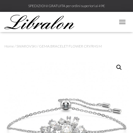
SPEDIZIONI GRATUITA per ordini superiori ai 49€
N
A
V
I
Home
/
SWAROVSKI
/ GEMA:BRACELET FLOWER CRY/RHS M
G
A
Z
I
O
N
E
T
O
G
G
L
E