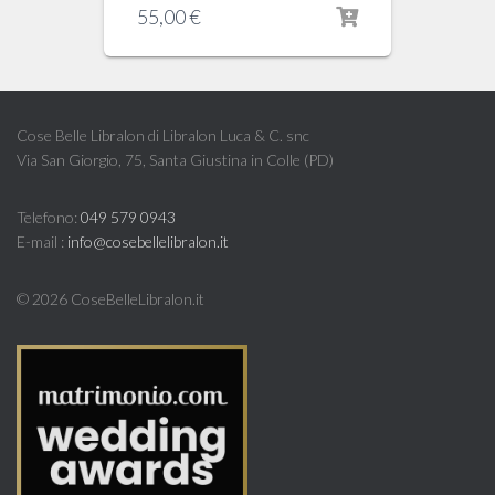
55,00
€
Cose Belle Libralon di Libralon Luca & C. snc
Via San Giorgio, 75, Santa Giustina in Colle (PD)
Telefono:
049 579 0943
E-mail :
info@cosebellelibralon.it
©
2026 CoseBelleLibralon.it