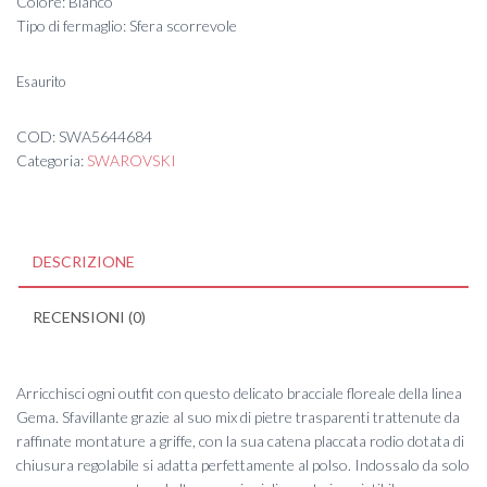
Colore: Bianco
Tipo di fermaglio: Sfera scorrevole
Esaurito
COD:
SWA5644684
Categoria:
SWAROVSKI
DESCRIZIONE
RECENSIONI (0)
Arricchisci ogni outfit con questo delicato bracciale floreale della linea
Gema. Sfavillante grazie al suo mix di pietre trasparenti trattenute da
raffinate montature a griffe, con la sua catena placcata rodio dotata di
chiusura regolabile si adatta perfettamente al polso. Indossalo da solo