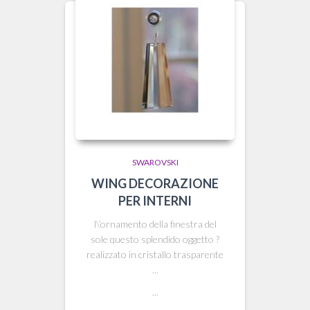
SWAROVSKI
WING DECORAZIONE
PER INTERNI
l\’ornamento della finestra del
sole questo splendido oggetto ?
realizzato in cristallo trasparente
...
...