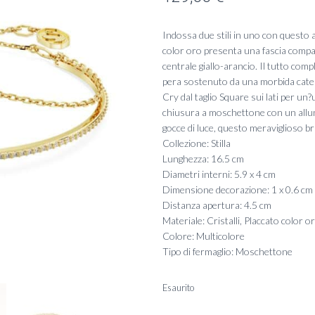
Indossa due stili in uno con questo af
color oro presenta una fascia compatt
centrale giallo-arancio. Il tutto co
pera sostenuto da una morbida catena
Cry dal taglio Square sui lati per un?u
chiusura a moschettone con un allung
gocce di luce, questo meraviglioso br
Collezione: Stilla
Lunghezza: 16.5 cm
Diametri interni: 5.9 x 4 cm
Dimensione decorazione: 1 x 0.6 cm
Distanza apertura: 4.5 cm
Materiale: Cristalli, Placcato color o
Colore: Multicolore
Tipo di fermaglio: Moschettone
Esaurito