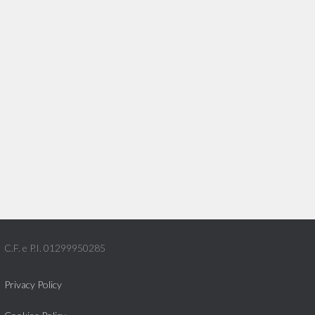
C.F. e P.I. 01299950285
Privacy Policy