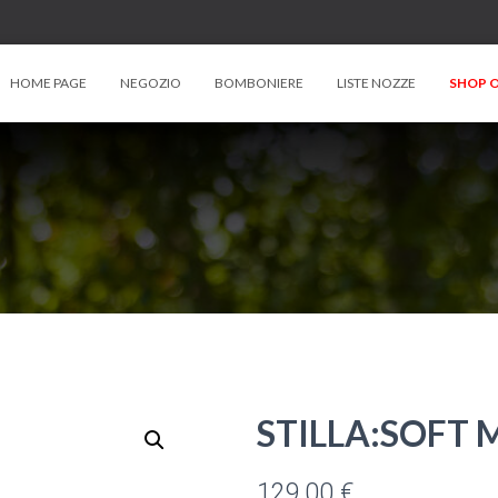
HOME PAGE
NEGOZIO
BOMBONIERE
LISTE NOZZE
SHOP O
STILLA:SOFT 
129,00
€