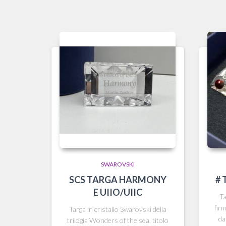
SWAROVSKI
SCS TARGA HARMONY
# 
E UIIO/UIIC
T
fir
Targa in cristallo Swarovski della
da
trilogia Wonders of the sea, titolo