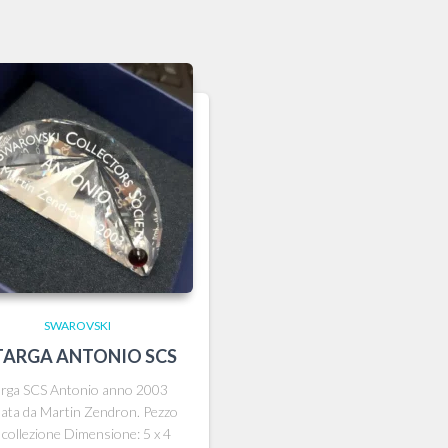
SWAROVSKI
TARGA ANTONIO SCS
arga SCS Antonio anno 2003
mata da Martin Zendron. Pezzo
 collezione Dimensione: 5 x 4