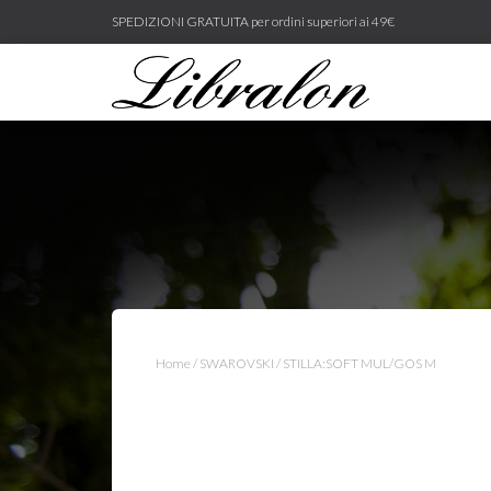
SPEDIZIONI GRATUITA per ordini superiori ai 49€
Home
/
SWAROVSKI
/ STILLA:SOFT MUL/GOS M