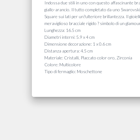
Indossa due stili in uno con questo affascinante brac
giallo-arancio. Il tutto completato da uno Swarovski
Square sui lati per un?ulteriore brillantezza. Il gio
meraviglioso bracciale rigido ? simbolo di un glamour 
Lunghezza: 16.5 cm
Diametri interni: 5.9 x 4 cm
Dimensione decorazione: 1 x 0.6 cm
Distanza apertura: 4.5 cm
Materiale: Cristalli, Placcato color oro, Zirconia
Colore: Multicolore
Tipo di fermaglio: Moschettone