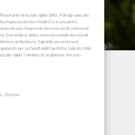
fascinante bracciale rigido Stilla. Il design placcato
a impreziosita da cristalli Cry e una pietra
mpletato da uno Swarovski Zirconia verde a forma di
. Entrambe le pietre sono circondate da cristalli
lteriore brillantezza. Il gioiello presenta una
amento per un?adattabilit? perfetta. Ispirato dalle
acciale rigido ? simbolo di un glamour discreto.
ro, Zirconia