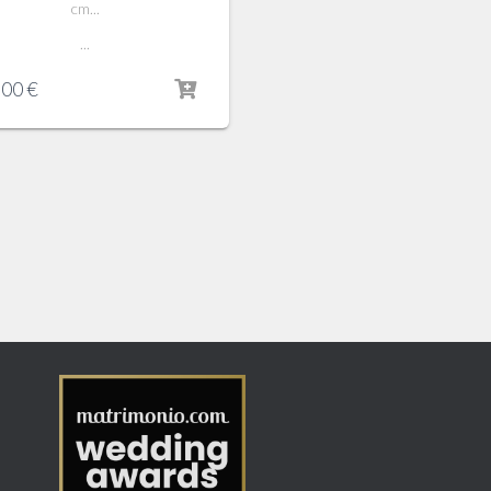
cm...
...
,00
€