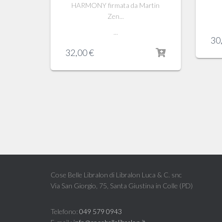
HARMONY firmata da Martin
Zen...
...
30
32,00
€
Cose Belle Libralon di Libralon Luca & C. snc
Via San Giorgio, 75, Santa Giustina in Colle (PD)
Telefono:
049 579 0943