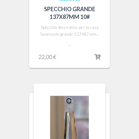
SPECCHIO GRANDE
137X87MM 10#
Specchio decorativo per la casa
Swarovski grande 137X87 mm...
...
22,00
€