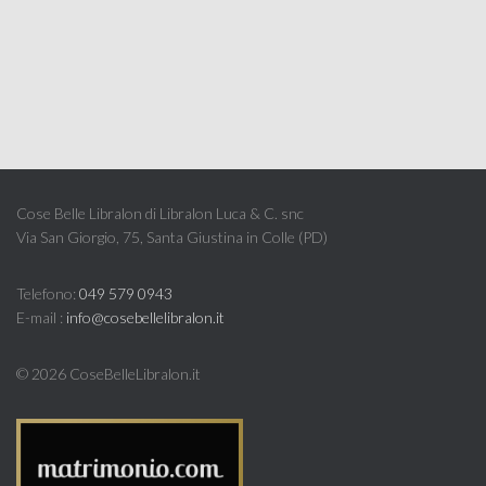
Cose Belle Libralon di Libralon Luca & C. snc
Via San Giorgio, 75, Santa Giustina in Colle (PD)
Telefono:
049 579 0943
E-mail :
info@cosebellelibralon.it
©
2026 CoseBelleLibralon.it