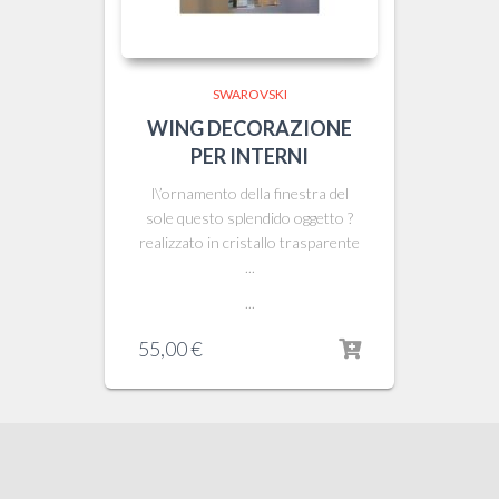
SWAROVSKI
WING DECORAZIONE
PER INTERNI
l\’ornamento della finestra del
sole questo splendido oggetto ?
realizzato in cristallo trasparente
...
...
55,00
€