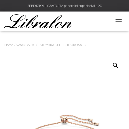
SPEDIZIONI GRATUITA per ordini superiori ai 49€
N
A
V
I
Home
/
SWAROVSKI
/ EMILY:BRACELET SILK/ROSATO
G
A
Z
I
O
N
E
T
O
G
G
L
E