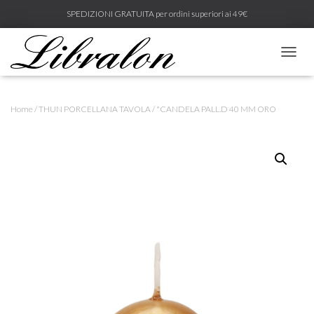
SPEDIZIONI GRATUITA per ordini superiori ai 49€
N
A
V
I
Home
/
THUN PORCELLANA TAVOLA
/ *CANDELA PALL.D 40 MM ORO
G
A
Z
I
O
N
E
T
O
G
G
L
E