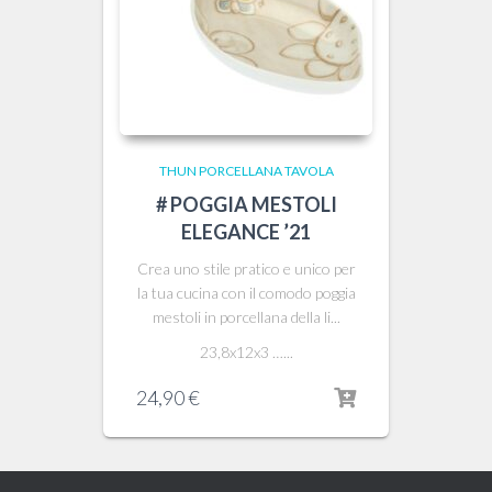
THUN PORCELLANA TAVOLA
# POGGIA MESTOLI
ELEGANCE ’21
Crea uno stile pratico e unico per
la tua cucina con il comodo poggia
mestoli in porcellana della li...
23,8x12x3 …...
24,90
€