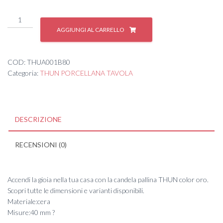
*CANDELA
PALL.D
AGGIUNGI AL CARRELLO
40
MM
ORO
COD:
THUA001B80
quantità
Categoria:
THUN PORCELLANA TAVOLA
DESCRIZIONE
RECENSIONI (0)
Accendi la gioia nella tua casa con la candela pallina THUN color oro.
Scopri tutte le dimensioni e varianti disponibili.
Materiale:cera
Misure:40 mm ?