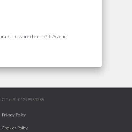
ra e la passione che da pi? di 25 anni ci
C.F. e P.I. 01299950285
Privacy Policy
Cookies Policy