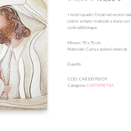
prezzo
pre
I nostri quadri, Creati nel nostro lab
originale
att
colore sempre realizzati a mano con l
contraddistingue.
era:
è:
548,00 €.
495
Misure: 70 x 70 cm
Materiale: Carta e polveri minerali
Esaurito
COD:
CAR100785OP
Categoria:
CARTAPIETRA