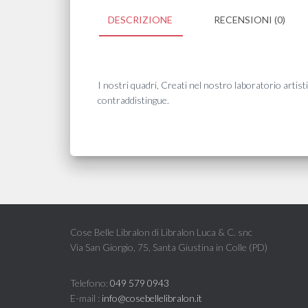
DESCRIZIONE
RECENSIONI (0)
I nostri quadri, Creati nel nostro laboratorio artisti
contraddistingue.
Cose Belle Libralon di Libralon Luca & C. snc
Via San Giorgio, 75, Santa Giustina in Colle (PD)
Telefono:
049 579 0943
E-mail :
info@cosebellelibralon.it