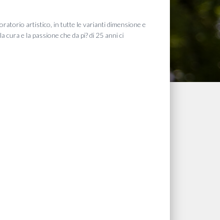
zzo
oratorio artistico, in tutte le varianti dimensione e
uale
a cura e la passione che da pi? di 25 anni ci
,00 €.