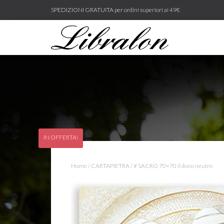
SPEDIZIONI GRATUITA per ordini superiori ai 49€
IN OFFERTA!
Home
/
CARTAPIETRA
/ # SACRO 70×70 il dono neutro