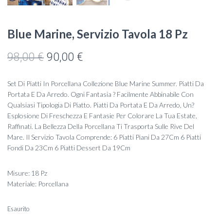
Blue Marine, Servizio Tavola 18 Pz
Il
Il
98,00
€
90,00
€
prezzo
prezzo
Set Di Piatti In Porcellana Collezione Blue Marine Summer. Piatti Da
originale
attuale
Portata E Da Arredo. Ogni Fantasia ? Facilmente Abbinabile Con
Qualsiasi Tipologia Di Piatto. Piatti Da Portata E Da Arredo, Un?
era:
è:
Esplosione Di Freschezza E Fantasie Per Colorare La Tua Estate,
Raffinati. La Bellezza Della Porcellana Ti Trasporta Sulle Rive Del
98,00 €.
90,00 €.
Mare. Il Servizio Tavola Comprende: 6 Piatti Piani Da 27Cm 6 Piatti
Fondi Da 23Cm 6 Piatti Dessert Da 19Cm
Misure: 18 Pz
Materiale: Porcellana
Esaurito