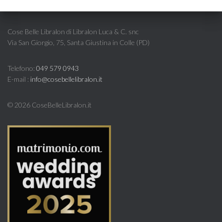
Cose Belle Libralon di Libralon Luca & C. snc
Via San Giorgio, 75, Santa Giustina in Colle (PD)
Telefono:
049 579 0943
E-mail :
info@cosebellelibralon.it
©
2026 CoseBelleLibralon.it