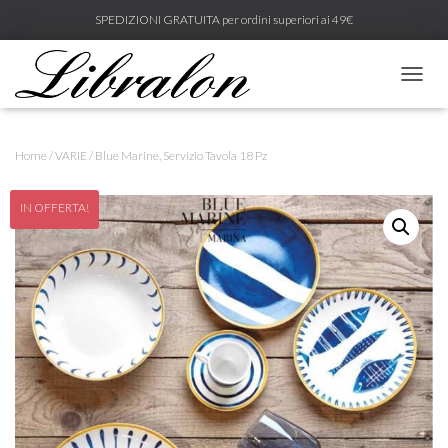
SPEDIZIONI GRATUITA per ordini superiori ai 49€
N
A
V
I
Home
/
VARIE
/ Blue Marine, Servizio Tavola 18 Pz
G
A
Z
IN OFFERTA!
I
O
N
E
T
O
G
G
L
E