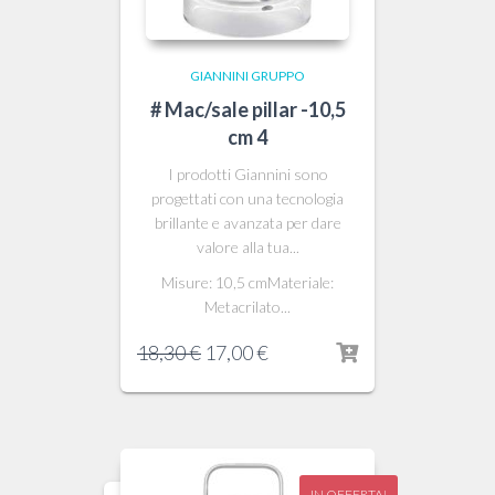
GIANNINI GRUPPO
# Mac/sale pillar -10,5
cm 4
I prodotti Giannini sono
progettati con una tecnologia
brillante e avanzata per dare
valore alla tua...
Misure: 10,5 cmMateriale:
Metacrilato...
Il
Il
18,30
€
17,00
€
prezzo
prezzo
originale
attuale
era:
è:
18,30 €.
17,00 €.
IN OFFERTA!