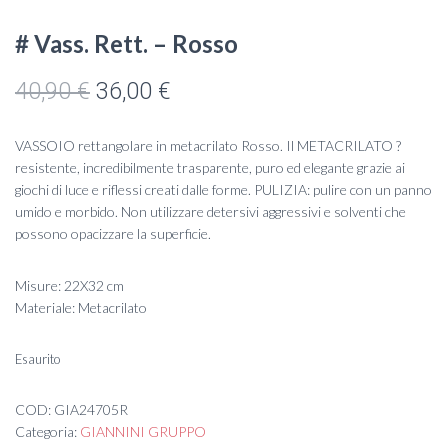
# Vass. Rett. – Rosso
Il
Il
40,90
€
36,00
€
prezzo
prezzo
VASSOIO rettangolare in metacrilato Rosso. Il METACRILATO ?
originale
attuale
resistente, incredibilmente trasparente, puro ed elegante grazie ai
giochi di luce e riflessi creati dalle forme. PULIZIA: pulire con un panno
era:
è:
umido e morbido. Non utilizzare detersivi aggressivi e solventi che
possono opacizzare la superficie.
40,90 €.
36,00 €.
Misure: 22X32 cm
Materiale: Metacrilato
Esaurito
COD:
GIA24705R
Categoria:
GIANNINI GRUPPO