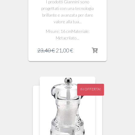
I prodotti Giannini sono
progettati con una tecnologia
brillante e avanzata per dare
valore alla tua...
Misure: 16 cmMateriale:
Metacrilato...
Il
Il
23,40
€
21,00
€
prezzo
prezzo
originale
attuale
era:
è:
23,40 €.
21,00 €.
IN OFFERTA!