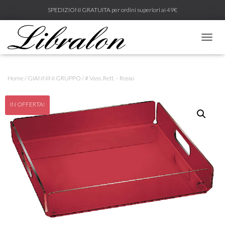
SPEDIZIONI GRATUITA per ordini superiori ai 49€
N
A
V
I
Home
/
GIANNINI GRUPPO
/ # Vass. Rett. – Rosso
G
A
Z
IN OFFERTA!
I
O
N
E
T
O
G
G
L
E