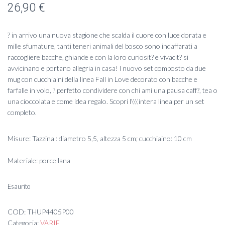
26,90
€
? in arrivo una nuova stagione che scalda il cuore con luce dorata e
mille sfumature, tanti teneri animali del bosco sono indaffarati a
raccogliere bacche, ghiande e con la loro curiosit? e vivacit? si
avvicinano e portano allegria in casa! l nuovo set composto da due
mug con cucchiaini della linea Fall in Love decorato con bacche e
farfalle in volo, ? perfetto condividere con chi ami una pausa caff?, tea o
una cioccolata e come idea regalo. Scopri l\\\’intera linea per un set
completo.
Misure: Tazzina : diametro 5,5, altezza 5 cm; cucchiaino: 10 cm
Materiale: porcellana
Esaurito
COD:
THUP4405P00
Categoria:
VARIE