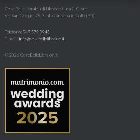
Cose Belle Libralon di Libralon Luca & C. snc
Via San Giorgio, 75, Santa Giustina in Colle (PD)
Telefono:
049 579 0943
E-mail :
info@cosebellelibralon.it
©
2026 CoseBelleLibralon.it