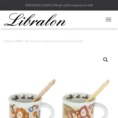
SPEDIZIONI GRATUITA per ordini superiori ai 49€
N
A
V
I
Home
/
VARIE
/ Set due mini mug con cucchiaini Fall in Love
G
A
Z
I
O
N
E
T
O
G
G
L
E