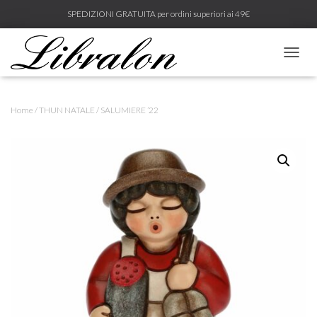
SPEDIZIONI GRATUITA per ordini superiori ai 49€
N
A
V
I
Home
/
THUN NATALE
/ SALUMIERE ’22
G
A
Z
I
O
N
E
T
O
G
G
L
E