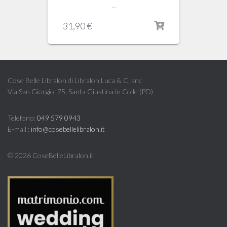
...
31,90
€
Cose Belle Libralon di Libralon Luca & C. snc
Via San Giorgio, 75, Santa Giustina in Colle (PD)
Telefono:
049 579 0943
E-mail :
info@cosebellelibralon.it
©
2026 CoseBelleLibralon.it