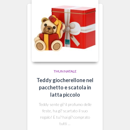
THUN NATALE
Teddy giocherellone nel
pacchetto e scatola in
latta piccolo
Teddy sente gi? il profumo delle
feste, ha gi? scartato il suo
regalo! E tu? hai gi? comprato
tutti ...