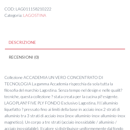
20/22/24
quantità
COD:
LAG011158210222
Categoria:
LAGOSTINA
DESCRIZIONE
RECENSIONI (0)
Collezione ACCADEMIA UN VERO CONCENTRATO DI
TECNOLOGIA La gamma Accademia rispecchia da sola tutta la
filosofia del marchio Lagostina. Senza tempo nel design e nelle qualit?
tecniche, questa collezione ? stata creata per la cucina pi? esigente.
LAGOPLAN? FIVE PLY FONDO Esclusivo Lagostina, l\\\’alluminio
liquefatto ? pressato fino ai limiti della base in acciaio inox 2 strati di
alluminio tra 3 strati di acciaio inox (inox-alluminio-inox-alluminio-inox
magnetico). Un corpo a tre strati (acciaio inossidabile / alluminio /
acciaio inossidabile). Il calore si distribuisce uniformemente dal fondo