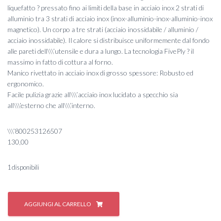
liquefatto ? pressato fino ai limiti della base in acciaio inox 2 strati di
alluminio tra 3 strati di acciaio inox (inox-alluminio-inox-alluminio-inox
magnetico). Un corpo a tre strati (acciaio inossidabile / alluminio /
acciaio inossidabile). Il calore si distribuisce uniformemente dal fondo
alle pareti dell\\\’utensile e dura a lungo. La tecnologia FivePly ? il
massimo in fatto di cottura al forno.
Manico rivettato in acciaio inox di grosso spessore: Robusto ed
ergonomico.
Facile pulizia grazie all\\\’acciaio inox lucidato a specchio sia
all\\\’esterno che all\\\’interno.
\\\’800253126507
130,00
1 disponibili
#
CUOCIVAPORE
AGGIUNGI AL CARRELLO
ACCADEMIA