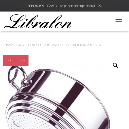
SPEDIZIONI GRATUITA per ordini superiori ai 49€
N
A
V
I
Home
/
LAGOSTINA
/ # CUOCIVAPORE ACCADEMIA 20/22/24
G
A
Z
IN OFFERTA!
I
O
N
E
T
O
G
G
L
E