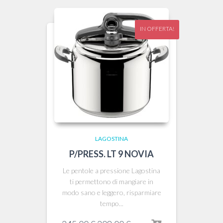
122,00 €.
108,00 €.
IN OFFERTA!
LAGOSTINA
P/PRESS. LT 9 NOVIA
Le pentole a pressione Lagostina
ti permettono di mangiare in
modo sano e leggero, risparmiare
tempo...