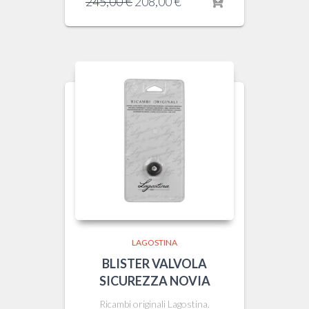
Il
Il
245,00
€
208,00
€
prezzo
prezzo
originale
attuale
era:
è:
245,00 €.
208,00 €.
LAGOSTINA
BLISTER VALVOLA
SICUREZZA NOVIA
Ricambi originali Lagostina.