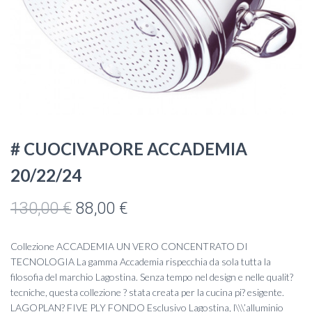
# CUOCIVAPORE ACCADEMIA
20/22/24
Il
Il
130,00
€
88,00
€
prezzo
prezzo
Collezione ACCADEMIA UN VERO CONCENTRATO DI
originale
attuale
TECNOLOGIA La gamma Accademia rispecchia da sola tutta la
filosofia del marchio Lagostina. Senza tempo nel design e nelle qualit?
era:
è:
tecniche, questa collezione ? stata creata per la cucina pi? esigente.
LAGOPLAN? FIVE PLY FONDO Esclusivo Lagostina, l\\\’alluminio
130,00 €.
88,00 €.