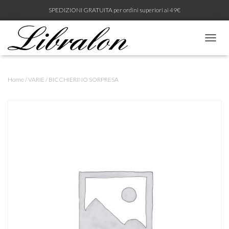
SPEDIZIONI GRATUITA per ordini superiori ai 49€
N
A
V
I
Home
/
VARIE
/ BICCHIERINO SORPRESA
G
A
Z
I
O
N
E
T
O
G
G
L
E