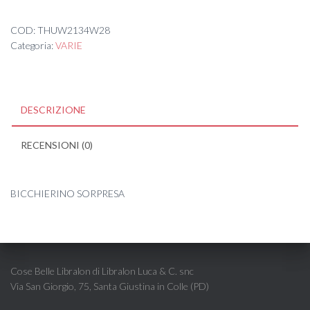
COD:
THUW2134W28
Categoria:
VARIE
DESCRIZIONE
RECENSIONI (0)
BICCHIERINO SORPRESA
Cose Belle Libralon di Libralon Luca & C. snc
Via San Giorgio, 75, Santa Giustina in Colle (PD)