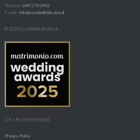
Telefono:
049 579 0943
E-mail :
info@cosebellelibralon.it
©
2026 CoseBelleLibralon.it
C.F. e P.I. 01299950285
Privacy Policy