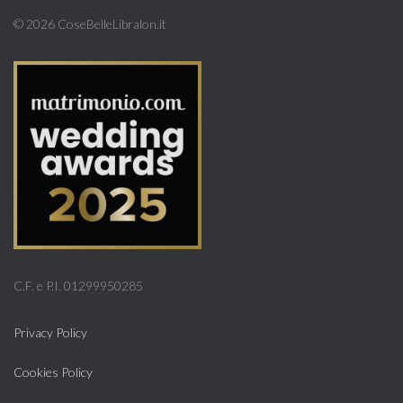
©
2026 CoseBelleLibralon.it
C.F. e P.I. 01299950285
Privacy Policy
Cookies Policy