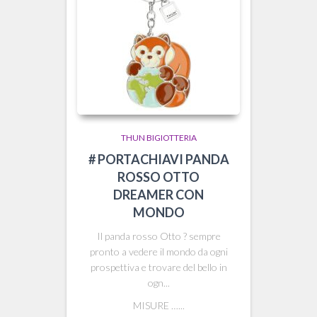
THUN BIGIOTTERIA
# PORTACHIAVI PANDA
ROSSO OTTO
DREAMER CON
MONDO
Il panda rosso Otto ? sempre
pronto a vedere il mondo da ogni
prospettiva e trovare del bello in
ogn...
MISURE …...