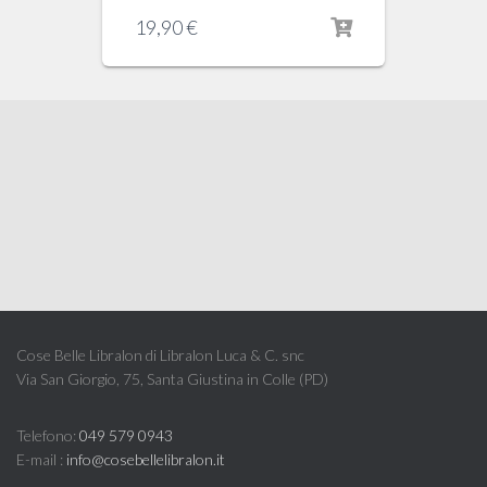
19,90
€
Cose Belle Libralon di Libralon Luca & C. snc
Via San Giorgio, 75, Santa Giustina in Colle (PD)
Telefono:
049 579 0943
E-mail :
info@cosebellelibralon.it