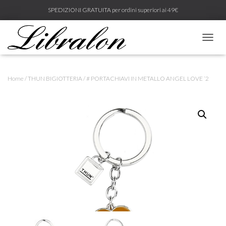
SPEDIZIONI GRATUITA per ordini superiori ai 49€
N
A
V
I
Home
/
THUN BIGIOTTERIA
/ # PORTACHIAVI IN METALLO ANGEL LOVE ‘2
G
A
Z
I
O
N
E
T
O
G
G
L
E