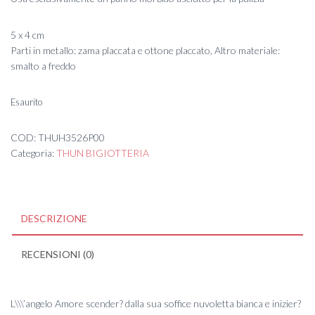
5 x 4 cm
Parti in metallo: zama placcata e ottone placcato, Altro materiale:
smalto a freddo
Esaurito
COD:
THUH3526P00
Categoria:
THUN BIGIOTTERIA
DESCRIZIONE
RECENSIONI (0)
L\\\’angelo Amore scender? dalla sua soffice nuvoletta bianca e inizier?