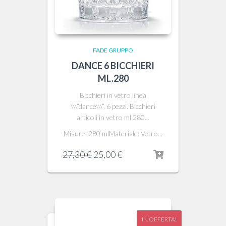
FADE GRUPPO
DANCE 6 BICCHIERI
ML.280
Bicchieri in vetro linea
\\\”dance\\\”, 6 pezzi. Bicchieri
articoli in vetro ml 280...
Misure: 280 mlMateriale: Vetro...
Il
Il
27,30
€
25,00
€
prezzo
prezzo
originale
attuale
era:
è:
27,30 €.
25,00 €.
IN OFFERTA!