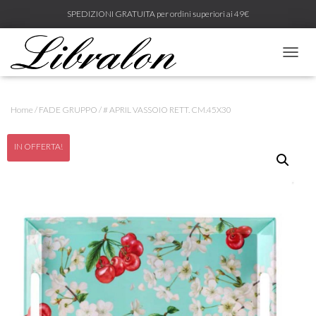
SPEDIZIONI GRATUITA per ordini superiori ai 49€
N
A
V
I
Home
/
FADE GRUPPO
/ # APRIL VASSOIO RETT. CM.45X30
G
A
Z
IN OFFERTA!
I
O
N
E
T
O
G
G
L
E