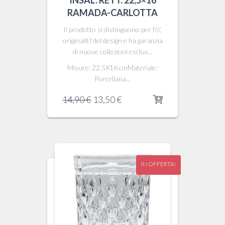
INSAL. RETT. 22,5×16
RAMADA-CARLOTTA
Il prodotto si distinguono per l\\\’
originalit? del design e ha garanzia
di nuove collezioni esclus...
Misure: 22,5X16 cmMateriale:
Porcellana...
Il
Il
14,90
€
13,50
€
prezzo
prezzo
originale
attuale
era:
è:
14,90 €.
13,50 €.
IN OFFERTA!