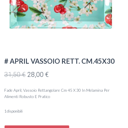
# APRIL VASSOIO RETT. CM.45X30
Il
Il
31,50
€
28,00
€
prezzo
prezzo
Fade April, Vassoio Rettangolare Cm 45 X 30 In Melamina Per
originale
attuale
Alimenti Robusto E Pratico
era:
è:
1 disponibili
31,50 €.
28,00 €.
#