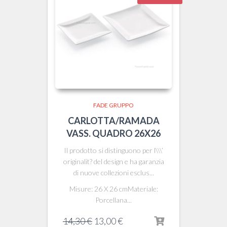
FADE GRUPPO
CARLOTTA/RAMADA
VASS. QUADRO 26X26
Il prodotto si distinguono per l\\\’
originalit? del design e ha garanzia
di nuove collezioni esclus...
Misure: 26 X 26 cmMateriale:
Porcellana...
Il
Il
14,30
€
13,00
€