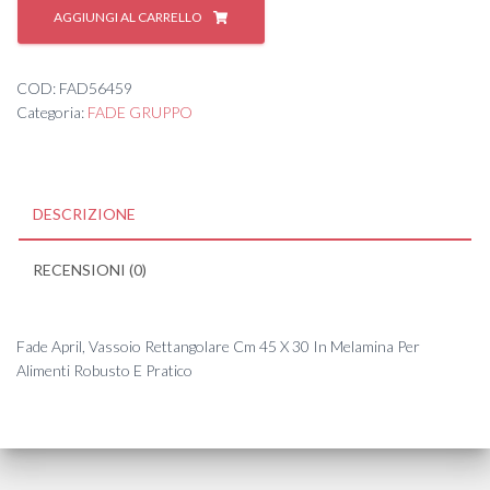
APRIL
AGGIUNGI AL CARRELLO
VASSOIO
RETT.
CM.45X30
COD:
FAD56459
quantità
Categoria:
FADE GRUPPO
DESCRIZIONE
RECENSIONI (0)
Fade April, Vassoio Rettangolare Cm 45 X 30 In Melamina Per
Alimenti Robusto E Pratico