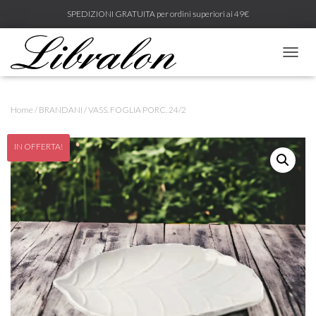
SPEDIZIONI GRATUITA per ordini superiori ai 49€
N
A
V
I
Home
/
BRANDANI
/ VASS. FOGLIA PORC. 24/2
G
A
Z
IN OFFERTA!
I
O
N
E
T
O
G
G
L
E