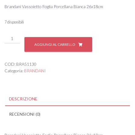
prezzo
prezzo
Brandani Vassoietto Foglia Porcellana Bianca 26x18cm
originale
attuale
era:
è:
7 disponibili
12,10 €.
10,90 €.
VASS.
FOGLIA
AGGIUNGI AL CARRELLO
PORC.
24/2
quantità
COD:
BRA51130
Categoria:
BRANDANI
DESCRIZIONE
RECENSIONI (0)