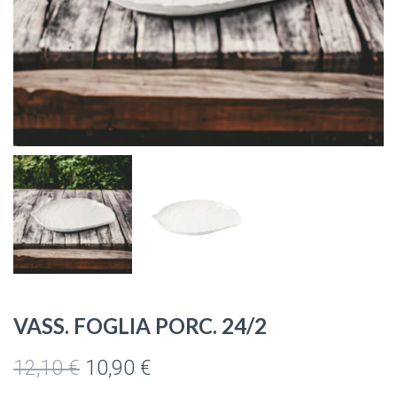
VASS. FOGLIA PORC. 24/2
Il
Il
12,10
€
10,90
€