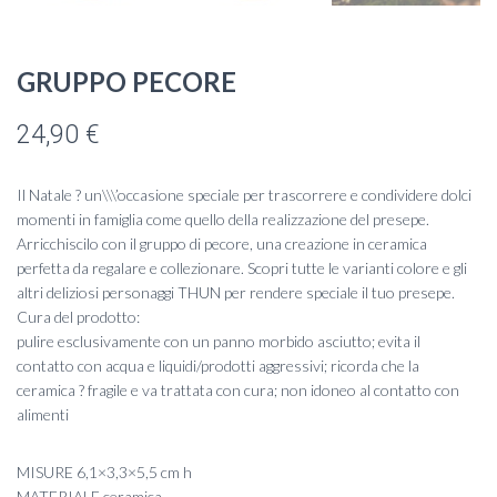
GRUPPO PECORE
24,90
€
Il Natale ? un\\\’occasione speciale per trascorrere e condividere dolci
momenti in famiglia come quello della realizzazione del presepe.
Arricchiscilo con il gruppo di pecore, una creazione in ceramica
perfetta da regalare e collezionare. Scopri tutte le varianti colore e gli
altri deliziosi personaggi THUN per rendere speciale il tuo presepe.
Cura del prodotto:
pulire esclusivamente con un panno morbido asciutto; evita il
contatto con acqua e liquidi/prodotti aggressivi; ricorda che la
ceramica ? fragile e va trattata con cura; non idoneo al contatto con
alimenti
MISURE 6,1×3,3×5,5 cm h
MATERIALE ceramica