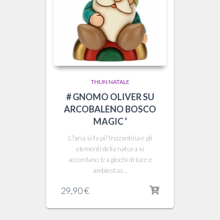
THUN NATALE
# GNOMO OLIVER SU
ARCOBALENO BOSCO
MAGIC ‘
L?aria si fa pi? frizzantina e gli
elementi della natura si
accordano tra giochi di luce e
ambientaz...
29,90
€