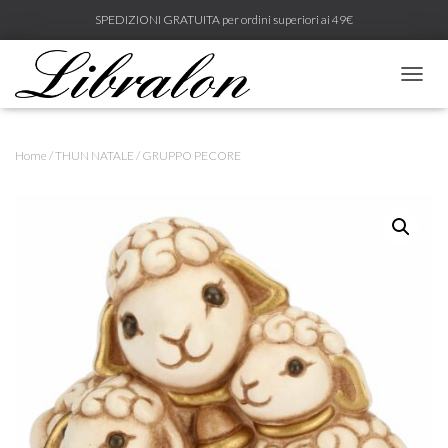
SPEDIZIONI GRATUITA per ordini superiori ai 49€
N
A
V
I
Home
/
THUN NATALE
/ GRUPPO PECORE
G
A
Z
I
O
N
E
T
O
G
G
L
E