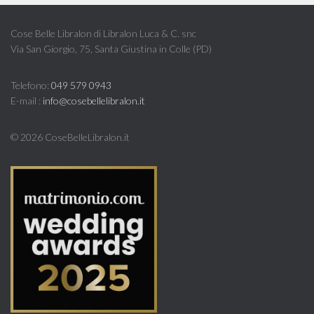
Cose Belle Libralon di Libralon Luca & C. snc
Via San Giorgio, 75, Santa Giustina in Colle (PD)
Telefono:
049 579 0943
E-mail :
info@cosebellelibralon.it
©
2026 CoseBelleLibralon.it